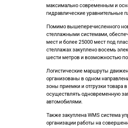
максимально современным и осн
гидравлические уравнительные 
Помимо вышеперечисленного но
стеллажными системами, обеспеч
мест и более 25000 мест под пла
стеллажах закуплено восемь эле
шести метров и возможностью под
Логистические маршруты движени
организованы в одном направлени
зоны приемки и отгрузки товара
осуществлять одновременную загр
автомобилями.
Также закуплена WMS система уп
организации работы на совершен