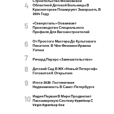
Строительство Московской
Областной Детской Больницы В
Красногорске Планируют Завершить В
2024 Году
«Северсталь» Осваивает
Производство Специального
Профиля Для Вагоностроителей
От Простого Мастера До Культового
Писателя. В Чём Феномен Ирвина
Уэлша
Ричард Пауэрс «Замешательство»
Детский Сад В ЖК «Новый Петергоф»
Готовится К Открытию
Итоги 2020: Гостиничная
Недвижимость В Санкт-Петербурге
Индия Первая В Мире Продвигает
Пассажирскую Систему Hyperloop С
Virgin Hyperloop One