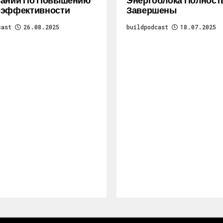
ваний По Повышению
Энергоблока Полнос
оэффективности
Завершены
cast
26.08.2025
buildpodcast
18.07.2025