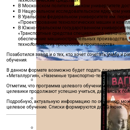
технологические средства».
В Московском политехническом университете дос
В Национальном исследовательском ядерном унив
В Уральском федеральном университете им. перво
«Проектирование технологических машин и компл
Как Планировать Самостоятельное Пут
В Южно-Уральском государственном университете 
«Транспортные средства специального назначения
обеспечение машиностроительных производств», 
технологических процессов и производств».
“Дело Магазинной Воровки” Эрла Гардн
Позаботился завод и о тех, кто хочет сочетать учебу и
обучения.
В данном формате возможно будет подать документы н
«Металлургия», «Наземные транспортно-технологические
Отметим, что программа целевого обучения спустя долг
Проект Нового Детского Сада Во Всево
целевики продолжают успешно учиться, двигаясь к по
Подробную, актуальную информацию по обучению можно п
целевое обучение. Списки формируются до 20 июня.
Изучайте Транзитный Анализ Онлайн С 