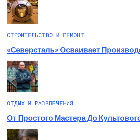
Нон-Фикшн Новой Волны: От Саморазви
СТРОИТЕЛЬСТВО И РЕМОНТ
«Северсталь» Осваивает Производ
ОТДЫХ И РАЗВЛЕЧЕНИЯ
От Простого Мастера До Культовог