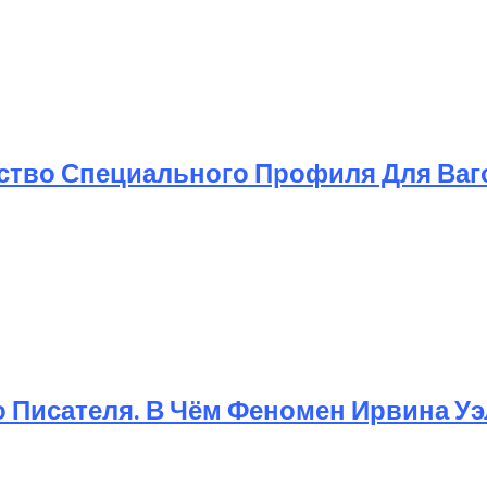
тия К Искусству Жить
ство Специального Профиля Для Ваг
о Писателя. В Чём Феномен Ирвина У