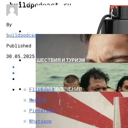
СТРОИТЕЛЬСТВО И РЕМОНТ
buildpodcast.ru
By
ЗДОРОВЬЕ И КРАСОТА
buildpodcast
Published
30.05.2025
ПУТЕШЕСТВИЯ И ТУРИЗМ
ОТДЫХ И РАЗВЛЕЧЕНИЯ
Flipboard
Reddit
VANDJORD Расширил Линейку Дренажных
Pinterest
Whatsapp