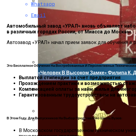
Whatsapp
Почему Проблемы С Зубами Могут Отра
Email
Автомобильный завод «УРАЛ» вновь объявляет набор
в различных городах России, от Миасса до Москвы.
Как Отдыхать Как Джейсон Момоа И Але
Автозавод «УРАЛ» начал прием заявок для обучения в р
Это Бесплатное Обучение На Востребованных И Перспективных Технически
«Человек В Высоком Замке» Филипа К. 
Выплатой стипендии за счет предприятия
Прохождением практики и возможностью стажи
Компенсацией оплаты за найм жилья для иного
Гарантированным трудоустройством на автоза
«Сибирский Цемент» Подвёл Итоги За Де
В Санкт-Петербурге Открылся Отель IN2
В Этом Году, Для Выпускников На Выбор Представлено Шесть Вузов:
Обзор Противовирусного Препарата Ка
В Московском государственном техническом униве