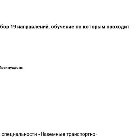
ики От Стоматолога
бор 19 направлений, обучение по которым проходит
я
Преимуществ:
о специальности «Наземные транспортно-