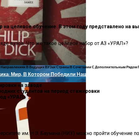
зиться На Пищеварении? Топ-5 Советов Для Профилакт
 на целевое обучение. В этом году представлено на вы
ксандр Овечкин: Шесть Идей Для Активного Путешестви
яде вузов. Что же такое целевой набор от АЗ «УРАЛ»?
х Направлениях В Ведущих ВУЗах Страны В Сочетании С Дополнительным Рядом 
Дика: Мир, В Котором Победили Нацисты
ровки на заводе
родних студентов на период стажировки
вод «УРАЛ»
вять Месяцев 2021 Года
IT
гоцел
рситете им. Н.Э. Баумана (НИУ) можно пройти обучение п