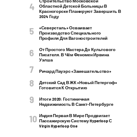
Строительство Московской
Областной Детской Больницы В
Красногорске Планируют Завершить В
2024 Году
«Северсталь» Осваивает
Производство Специального
Профиля Для Вагоностроителей
От Простого Мастера До Культового
Писателя. В Чём Феномен Ирвина
Уэлша
Ричард Пауэрс «Замешательство»
Детский Сад В ЖК «Новый Петергоф»
Готовится К Открытию
Итоги 2020: Гостиничная
Недвижимость В Санкт-Петербурге
Индия Первая В Мире Продвигает
Пассажирскую Систему Hyperloop С
Virgin Hyperloop One