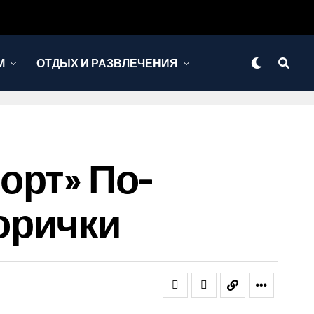
М
ОТДЫХ И РАЗВЛЕЧЕНИЯ
орт» По-
орички