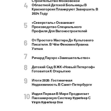
Строительство Московской
Областной Детской Больницы В
Красногорске Планируют Завершить В
2024 Году
«Северсталь» Осваивает
Производство Специального
Профиля Для Вагоностроителей
От Простого Мастера До Культового
Писателя. В Чём Феномен Ирвина
Уэлша
Ричард Пауэрс «Замешательство»
Детский Сад В ЖК «Новый Петергоф»
Готовится К Открытию
Итоги 2020: Гостиничная
Недвижимость В Санкт-Петербурге
Индия Первая В Мире Продвигает
Пассажирскую Систему Hyperloop С
Virgin Hyperloop One