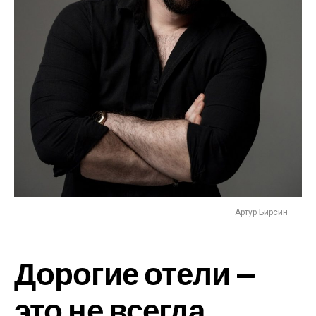
Артур Бирсин
Дорогие отели —
это не всегда