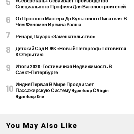
«Северсталь» Осваивает Производство
Специального Профиля Для Вагоностроителей
От Простого Мастера До Культового Писателя. В
Чём Феномен Ирвина Уэлша
Ричард Пауэрс «Замешательство»
Детский Сад В ЖК «Новый Петергоф» Готовится
К Открытию
Итоги 2020: Гостиничная Недвижимость В
Санкт-Петербурге
Индия Первая В Мире Продвигает
Пассажирскую Систему Hyperloop С Virgin
Hyperloop One
You May Also Like