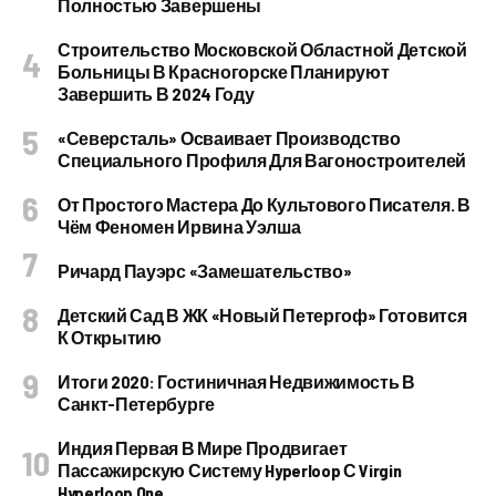
Полностью Завершены
Строительство Московской Областной Детской
Больницы В Красногорске Планируют
Завершить В 2024 Году
«Северсталь» Осваивает Производство
Специального Профиля Для Вагоностроителей
От Простого Мастера До Культового Писателя. В
Чём Феномен Ирвина Уэлша
Ричард Пауэрс «Замешательство»
Детский Сад В ЖК «Новый Петергоф» Готовится
К Открытию
Итоги 2020: Гостиничная Недвижимость В
Санкт-Петербурге
Индия Первая В Мире Продвигает
Пассажирскую Систему Hyperloop С Virgin
Hyperloop One