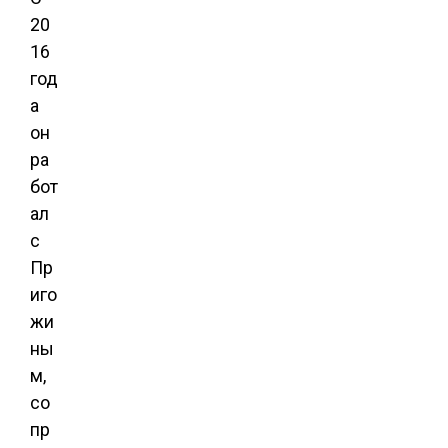
20
16
год
а
он
ра
бот
ал
с
Пр
иго
жи
ны
м,
со
пр