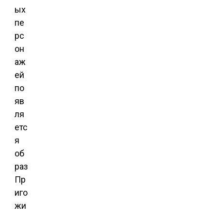
ых
пе
рс
он
аж
ей
по
яв
ля
етс
я
об
раз
Пр
иго
жи