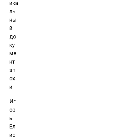
ика
ль
ны
й
до
ку
ме
нт
эп
ох
и.
Иг
ор
ь
Ел
ис