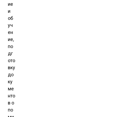
ие
и
об
уч
ен
ие,
по
дг
ото
вку
до
ку
ме
нто
в о
по
ми