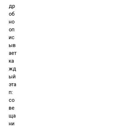
др
об
но
оп
ис
ыв
ает
ка
жд
ый
эта
п:
со
ве
ща
ни