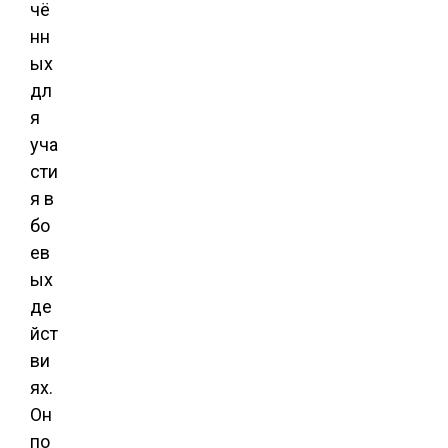
чё
нн
ых
дл
я
уча
сти
я в
бо
ев
ых
де
йст
ви
ях.
Он
по