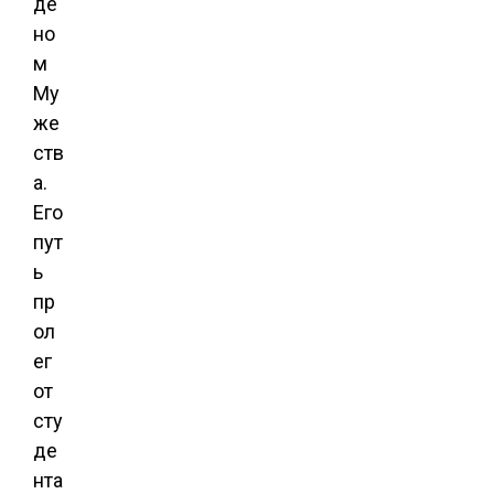
де
но
м
Му
же
ств
а.
Его
пут
ь
пр
ол
ег
от
сту
де
нта