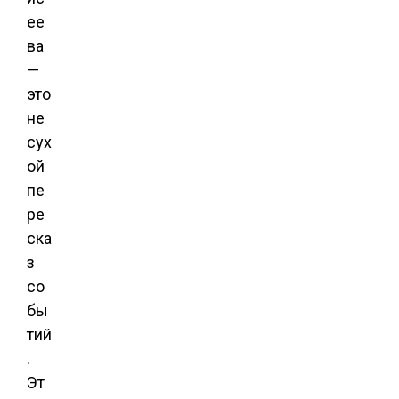
ее
ва
—
это
не
сух
ой
пе
ре
ска
з
со
бы
тий
.
Эт