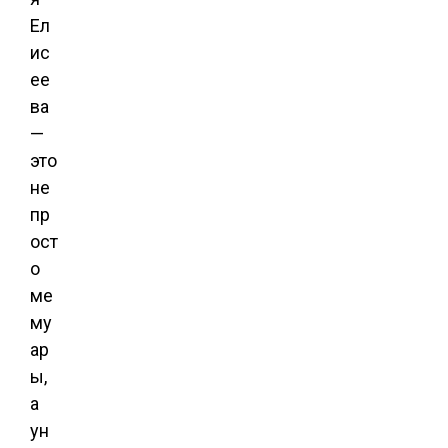
Ел
ис
ее
ва
—
это
не
пр
ост
о
ме
му
ар
ы,
а
ун