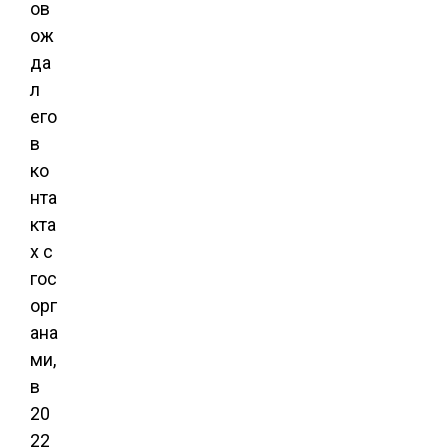
ов
ож
да
л
его
в
ко
нта
кта
х с
гос
орг
ана
ми,
в
20
22