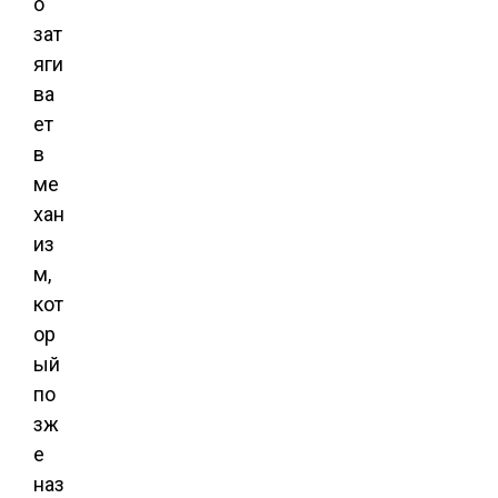
о
зат
яги
ва
ет
в
ме
хан
из
м,
кот
ор
ый
по
зж
е
наз