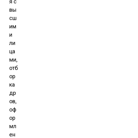
я с
вы
сш
им
и
ли
ца
ми,
отб
ор
ка
др
ов,
оф
ор
мл
ен