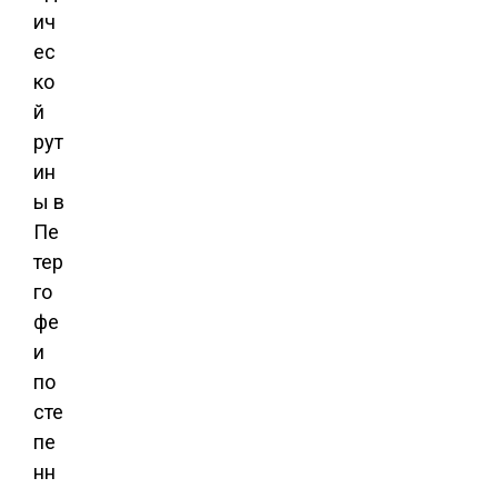
ич
ес
ко
й
рут
ин
ы в
Пе
тер
го
фе
и
по
сте
пе
нн