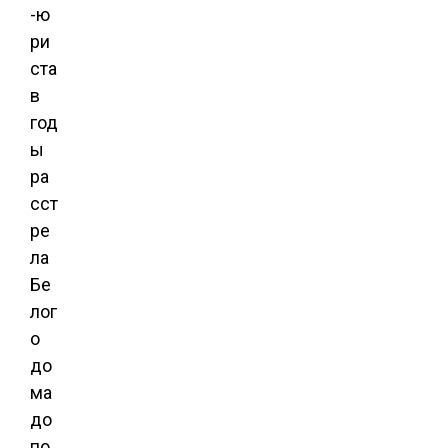
-ю
ри
ста
в
год
ы
ра
сст
ре
ла
Бе
лог
о
до
ма
до
по