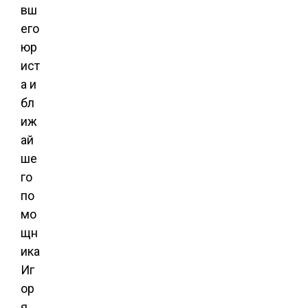
вш
его
юр
ист
а и
бл
иж
ай
ше
го
по
мо
щн
ика
Иг
ор
я