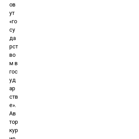
ов
ут
«го
су
да
рст
во
м в
гос
уд
ар
ств
е».
Ав
тор
кур
ир