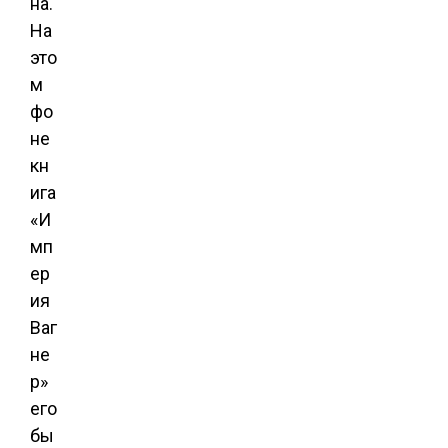
на.
На
это
м
фо
не
кн
ига
«И
мп
ер
ия
Ваг
не
р»
его
бы