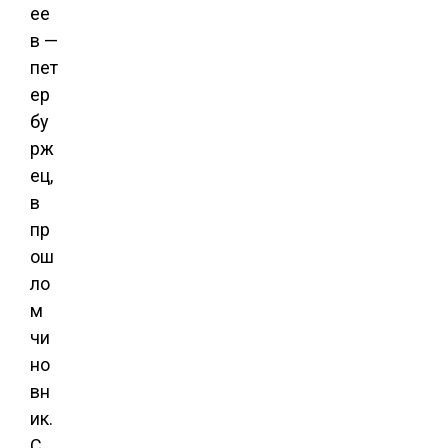
ее
в —
пет
ер
бу
рж
ец,
в
пр
ош
ло
м
чи
но
вн
ик.
С