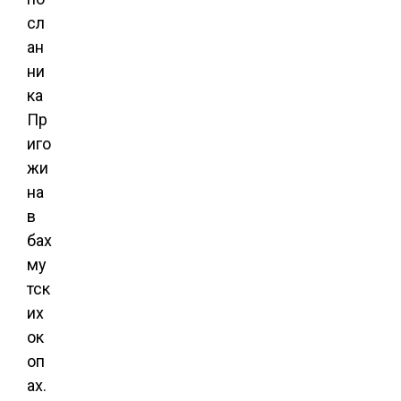
сл
ан
ни
ка
Пр
иго
жи
на
в
бах
му
тск
их
ок
оп
ах.