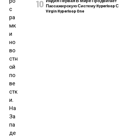
ро
Индия Первая В Мире Продвигает
Пассажирскую Систему Hyperloop С
с
Virgin Hyperloop One
ра
мк
и
но
во
стн
ой
по
ве
стк
и.
На
За
па
де