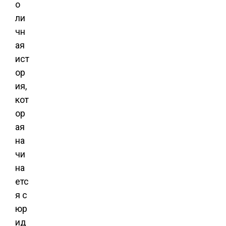
о
ли
чн
ая
ист
ор
ия,
кот
ор
ая
на
чи
на
етс
я с
юр
ид