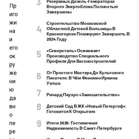
Резервных Дизель-Генераторах
Пр
Второго Энергоблока Полностью
Завершены
иго
жи
Строительство Московской
Областной Детской Больницы В
на
Красногорске Планируют Завершить В
и
2024 Году
его
«Северсталь» Осваивает
ок
Производство Специального
Профиля Для Вагоностроителей
ру
же
От Простого Мастера До Культового
Писателя. В Чём Феномен Ирвина
ни
Уэлша
ю
Ричард Пауэрс «Замешательство»
да
вн
Детский Сад В ЖК «Новый Петергоф»
Готовится К Открытию
о
пе
Итоги 2020: Гостиничная
Недвижимость В Санкт-Петербурге
ре