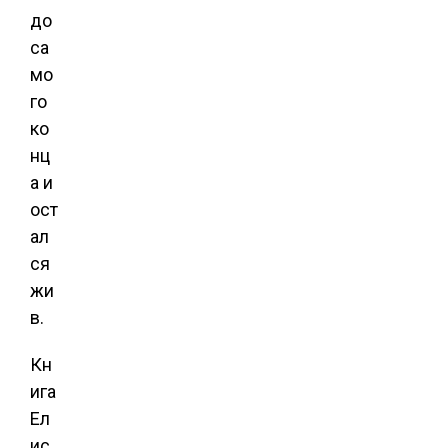
до
са
мо
го
ко
нц
а и
ост
ал
ся
жи
в.
Кн
ига
Ел
ис