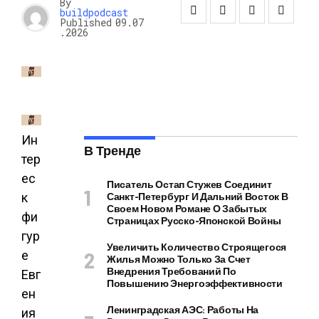
By
buildpodcast
Published
09.07
.2026
Ин
В Тренде
тер
ес
Писатель Остап Стужев Соединит
Санкт-Петербург И Дальний Восток В
к
Своем Новом Романе О Забытых
фи
Страницах Русско-Японской Войны
гур
Увеличить Количество Строящегося
е
Жилья Можно Только За Счет
Внедрения Требований По
Евг
Повышению Энергоэффективности
ен
Ленинградская АЭС: Работы На
ия