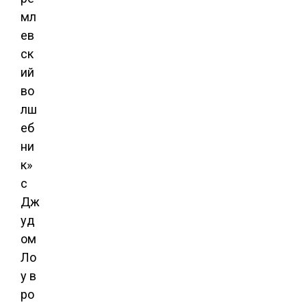
мл
ев
ск
ий
во
лш
еб
ни
к»
с
Дж
уд
ом
Ло
у в
ро