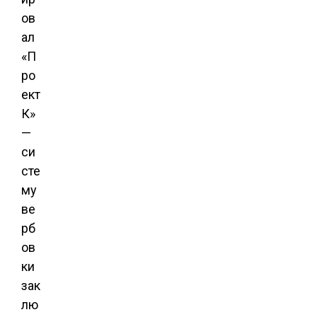
ов
ал
«П
ро
ект
К»
—
си
сте
му
ве
рб
ов
ки
зак
лю