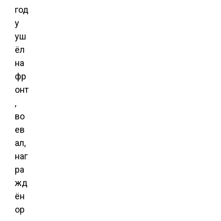
год
у
уш
ёл
на
фр
онт
,
во
ев
ал,
наг
ра
жд
ён
ор