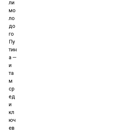
ли
мо
ло
до
го
Пу
тин
а —
и
та
м
ср
ед
и
кл
юч
ев