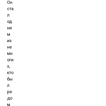
Он
ста
л
од
ни
м
из
не
мн
оги
х,
кто
бы
л
ря
до
м