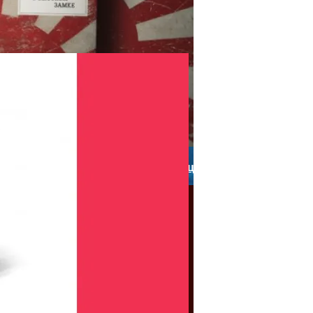
зиться На Пищеварении? Топ-5 Советов Для Профилакт
ксандр Овечкин: Шесть Идей Для Активного Путешестви
Дика: Мир, В Котором Победили Нацисты
вять Месяцев 2021 Года
IT
гоцел