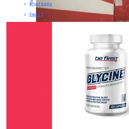
Whatsapp
Почему Проблемы С Зубами Могут Отра
Email
Как Отдыхать Как Джейсон Момоа И Але
«Человек В Высоком Замке» Филипа К. 
«Сибирский Цемент» Подвёл Итоги За Де
В Санкт-Петербурге Открылся Отель IN2
Обзор Противовирусного Препарата Ка