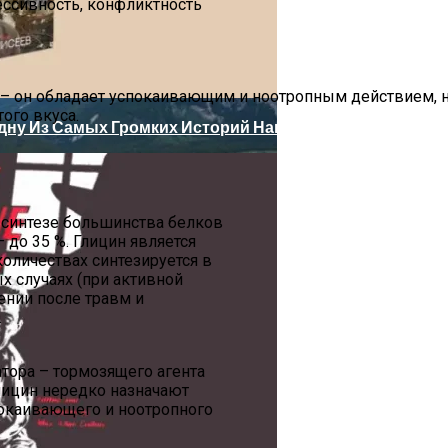
ссивность, конфликтность
стопримечательностям Древнего Города
– он обладает успокаивающим и ноотропным действием, н
ого вкуса.
Одну Из Самых Громких Историй Нашего Времени
 синтезе большинства белков
 до 35 %. Глицин является
ов Санкт-Петербурга: Итоги I Полугодия 2026 Года
оличествах синтезируется в
х случаях (при активной
ении после травм и
От Be First
.
тора – тормозящего агента
лицин нередко назначают
окаивающего и ноотропного