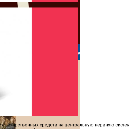
ешествие: 8 Ключевых Моментов
ера. И Адвокаты Бывают Детективами
ложске
Институтом Smart И Расширьте Свои Границы
их лекарственных средств на центральную нервную систе