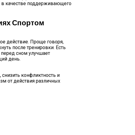
е в качестве поддерживающего
тия К Искусству Жить
тиях Спортом
ое действие. Проще говоря,
нуть после тренировки. Есть
 перед сном улучшает
щий день.
, снизить конфликтность и
изм от действия различных