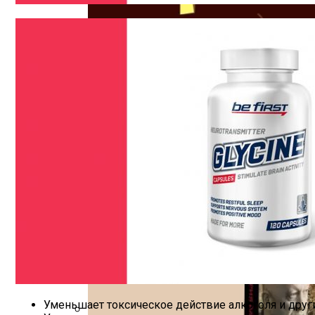
Как Планировать Самостоятельное Пут
“Дело Магазинной Воровки” Эрла Гардн
Проект Нового Детского Сада Во Всево
Изучайте Транзитный Анализ Онлайн С 
Уменьшает токсическое действие алкоголя и друг