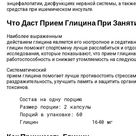
энцефалопатии, дисфункциях нервной системы, а такж
Нон-Фикшн Новой Волны: От Саморазви
средства при ишемическом инсульте.
Что Даст Прием Глицина При Заня
Наиболее выраженным
действием глицина является его ноотропное и седативн
глицин поможет спортсмену лучше расслабиться и отдох
исследования, которые показывают, что прием глицина
работоспособность и снижает утомляемость на следую
Систематический
прием глицина помогает лучше противостоять стрессам
раздражительность, улучшить память и защитить орган
токсинов.
Состав на одну порцию
Размер порции: 2 капсулы
Порций в упаковке: 60
Глицин
1640 мг