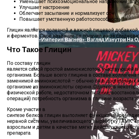
Уменьшает психоэмоциональное напряжение, агре
Улучшает настроение
Дербент: Путеводитель По Главным До
Облегчает засыпание и нормализует сон
Повышает умственную работоспособность
Глицин является полезной и важной пищевой добавкой 
и ферментов. Свое название он получил из-за сладковат
«Империя Вагнер»: Взгляд Изнутри На 
Что Такое Глицин
По составу глицин
является самой простой аминокислотой, участвующей в
организма. Больше всего глицина в составе коллагена –
Первичный Рынок Сервисных Апартамент
заменимой аминокислотой – обычно он в достаточных к
организме из аминокислоты серина. Однако, в некоторы
физической работе, недостаточном питании, восстановл
Арахисовая Паста Sugar Free (без Сахара) 
операций) потребность организма в глицине возрастает
Кроме участия в
синтезе белков глицин выполняет функции нейромедиа
нервной системы, увеличивающего выработку ГАМК. Г
взрослым и детям в качестве мягко действующего усп
7 Мифов О Путешествиях
препарата.