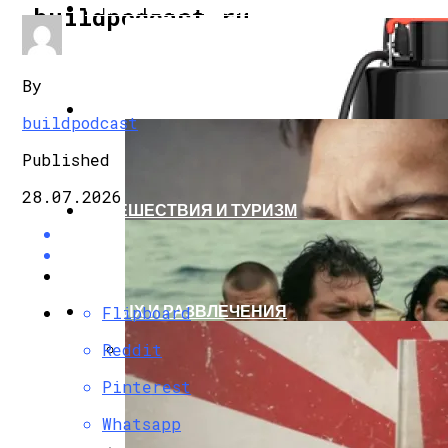
СТРОИТЕЛЬСТВО И РЕМОНТ
buildpodcast.ru
By
ЗДОРОВЬЕ И КРАСОТА
buildpodcast
Published
28.07.2026
ПУТЕШЕСТВИЯ И ТУРИЗМ
ОТДЫХ И РАЗВЛЕЧЕНИЯ
Flipboard
Reddit
VANDJORD Расширил Линейку Дренажных
Pinterest
Whatsapp