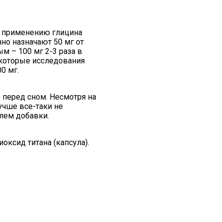
о применению глицина
но назначают 50 мг от
ым – 100 мг 2-3 раза в
некоторые исследования
0 мг.
о перед сном. Несмотря на
лучше все-таки не
лем добавки.
оксид титана (капсула).