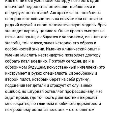
Как бы ни был умен компьютер, у него есть один
ключевой недостаток: он мыслит шаблонами и
оперирует статистикой. Алгоритм часто ошибается
неверно истолковав тень на снимке или не вписав
редкий случай в свою математическую модель. Врач
же видит картину целиком. Он не просто смотрит на
пятно или прыщ, а общается с человеком, слышит его
жалобы, тон голоса, знает историю его образа и
особенностей жизни. Именно клинический опыт и
умение мыслить нестандартно позволяет доктору
собрать пазл воедино. Поэтому сегодня, да и в
обозримом будущем, искусственный интеллект- это
инструмент в руках специалиста. Своеобразный
второй пилот, который берет на себя рутину,
подсвечивает детали и страхует от случайных
ошибок, но штурвал оставляет профессионалу. Нас
ждёт время, где точность диагностики вырастет
многократно, но главным в кабинете дерматолога
по-прежнему остается человек – с его опытом