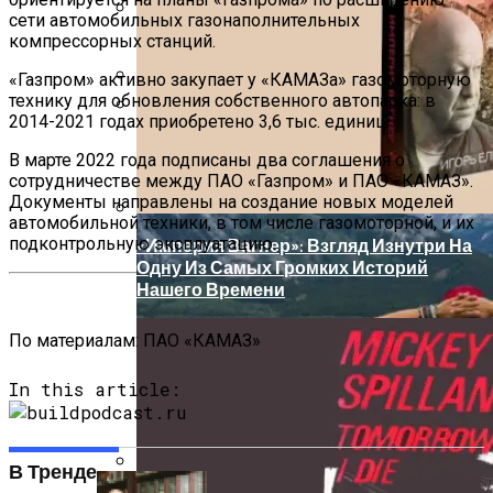
В Локации «Золотого Треугольника»
сети автомобильных газонаполнительных
Выставлен На Продажу Объект Под
компрессорных станций.
Обзор Противовирусного Препарата
Элитные Клубные Апартаменты
Кагоцел
«Газпром» активно закупает у «КАМАЗа» газомоторную
технику для обновления собственного автопарка: в
Официальный Адрес Присвоен ЖК
Дербент: Путеводитель По Главным
2014-2021 годах приобретено 3,6 тыс. единиц.
«Жемчужная Гавань»
Достопримечательностям Древнего
Города
В марте 2022 года подписаны два соглашения о
сотрудничестве между ПАО «Газпром» и ПАО «КАМАЗ».
Документы направлены на создание новых моделей
автомобильной техники, в том числе газомоторной, и их
подконтрольную эксплуатацию.
«Империя Вагнер»: Взгляд Изнутри На
Одну Из Самых Громких Историй
Нашего Времени
По материалам:
ПАО «КАМАЗ»
In this article:
В Тренде