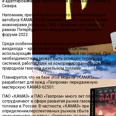
и адаптирована для эксплуатации в условиях Крайнего
Севера.
В Gatchina Gardens Началось
Почему Проблемы С Зубами Могут
Строительство Домов На
Отразиться На Пищеварении? Топ-5
Напомним, презентация вахтового полноприводного
Рекреационной Набережной
автобуса КАМАЗ-6250, разработанного камазовскими
Советов Для Профилактики От
инженерами по заказу ПАО «Газпром», состоялась в
Стоматолога
рамках Петербургского международного газового
форума-2022.
Как Планировать Самостоятельное
Путешествие: 8 Ключевых Моментов
Среди особенностей инновационного автобуса-
вездехода – криогенная топливная система,
использующая сжиженный природный газ (метан). При
необходимости он может быть оснащён топливной
“Дело Магазинной Воровки” Эрла
системой, работающей на компримированном (сжатом)
Гарднера. И Адвокаты Бывают
природном газе или дизельном топливе.
Детективами
Планируется, что на базе этой модели «КАМАЗ»
разработает для нужд «Газпрома» передвижную
мастерскую КАМАЗ-62501.
ПАО «КАМАЗ» и ПАО «Газпром» много лет плодотворно
сотрудничают в сфере развития рынка газомоторного
топлива в России. В частности, «КАМАЗ» при
определении перспективных рынков сбыта
ориентируется на планы «Газпрома» по расширению