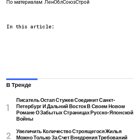
По материалам:
ЛенОблСоюзСтрой
In this article:
В Тренде
Писатель Остап Стужев Соединит Санкт-
Петербург И Дальний Восток В Своем Новом
Романе О Забытых Страницах Русско-Японской
Войны
Увеличить Количество Строящегося Жилья
Можно Только За Счет Внедрения Требований