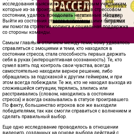
Сахара) От Be First
исследования выяснилось, что некоторым участникам,
которые из-за проигрыша находились в стрессовом
Рейтинг Лучших Частных Гидов
состоянии, удалось преодолеть негативные эмоции.
Маврикия
Выйти из состояния стресса с наименьшими потерями
им помогла стратегия копинга и социальная поддержка
со стороны команды.
Самым главным отличием между теми, кому удавалось
справляться с эмоциями и теми, кто находился в
Нон-Фикшн Новой Волны: От
состоянии стресса, стала способность первых держать
Саморазвития К Искусству Жить
себя в руках (интероцептивная осознанность). Те, кто
сумел взять под контроль свои чувства, всегда
самостоятельно находили верное решение, либо
обращались за подсказкой к другим геймерам, и при
этом всегда побеждали. Те же, кто не находил выхода из
сложившейся ситуации, терялись, злились или
расстраивались (словом, находились в состоянии
стресса) и всегда оказывались в статусе проигравшего.
По факту, большинство игроков все же выходили
победителями, так как смогли справиться с волнением и
сделать правильный выбор.
Еще одно исследование проводилось в отношении
видеоигр, созданных на основе выбора действий с