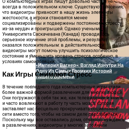
О компьютерных играх пишут довольно часто и не
всегда в положительном ключе. Существуют опасения,
что видеоигры привносят в нашу жизнь элементы
Обзор Противовирусного Препарата
жестокости, а игроки становятся менее
Кагоцел
социализированы и подвержены постоянному стрессу
из-за неудач и проигрышей. Однако учеными
Дербент: Путеводитель По Главным
Университета Саскачевана (Канада) проводилось
Достопримечательностям Древнего
серьезное изучение этой проблемы, и результат
Города
оказался положительным: в действительности
видеоигры могут помочь улучшить психологическое
состояние и уменьшить уровень стресса, особенно, в
условиях самоизоляции.
«Империя Вагнер»: Взгляд Изнутри На
Одну Из Самых Громких Историй
Как Игры Снимают Стресс
Нашего Времени
В течение последнего года компьютерные игры стали
более важной формой развлечения для многих людей.
«Световые Границы Опасной Зоны
Они погружают в себя так же, как телевидение и книги,
Работы Крана» От Konecranes
и часто вовлекают в работу ту часть мозга, которая
заставляет нас бесцельно прокручивать социальные
сети вместо того, чтобы на самом деле расслабиться.
Поскольку мы все оставались дома, отчаянно нуждаясь
в развлечениях, видеоигры у многих заполнили