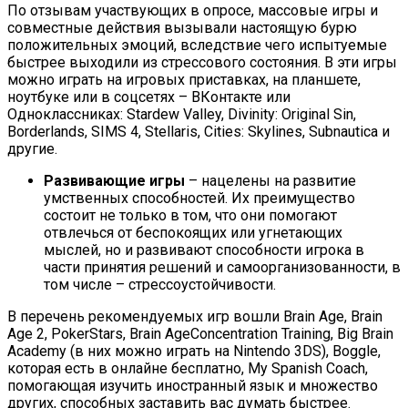
По отзывам участвующих в опросе, массовые игры и
совместные действия вызывали настоящую бурю
положительных эмоций, вследствие чего испытуемые
быстрее выходили из стрессового состояния. В эти игры
можно играть на игровых приставках, на планшете,
ноутбуке или в соцсетях – ВКонтакте или
Одноклассниках: Stardew Valley, Divinity: Original Sin,
Borderlands, SIMS 4, Stellaris, Cities: Skylines, Subnautica и
другие.
Развивающие игры
– нацелены на развитие
умственных способностей. Их преимущество
состоит не только в том, что они помогают
отвлечься от беспокоящих или угнетающих
мыслей, но и развивают способности игрока в
части принятия решений и самоорганизованности, в
том числе – стрессоустойчивости.
В перечень рекомендуемых игр вошли Brain Age, Brain
Age 2, PokerStars, Brain AgeConcentration Training, Big Brain
Academy (в них можно играть на Nintendo 3DS), Boggle,
которая есть в онлайне бесплатно, My Spanish Coach,
помогающая изучить иностранный язык и множество
других, способных заставить вас думать быстрее.