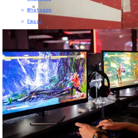
Whatsapp
Гендерная Нутрициология: Женское
Email
Здоровье (менопауза, ПМС,
Фертильность) И Мужское Здоровье
Как Отдыхать Как Джейсон Момоа И
Александр Овечкин: Шесть Идей Для
Активного Путешествия
«Человек В Высоком Замке» Филипа К.
Дика: Мир, В Котором Победили
Нацисты
В «Северной Долине» Стартовало
Строительство Седьмого Сада На 280
Мест