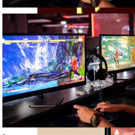
Почему Проблемы С Зубами Могут
Отразиться На Пищеварении? Топ-5
Советов Для Профилактики От
Стоматолога
Как Планировать Самостоятельное
Путешествие: 8 Ключевых Моментов
“Дело Магазинной Воровки” Эрла
Гарднера. И Адвокаты Бывают
Детективами
Schneider Electric Локализовала
Производство Контроллеров Modicon
M172 В Городе Коммунар