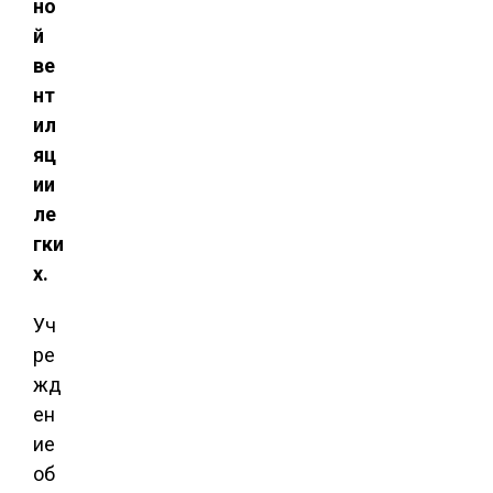
но
й
ве
нт
ил
яц
ии
ле
гки
х.
Уч
ре
жд
ен
ие
об