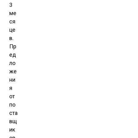
3
ме
ся
це
в.
Пр
ед
ло
же
ни
я
от
по
ста
вщ
ик
ов