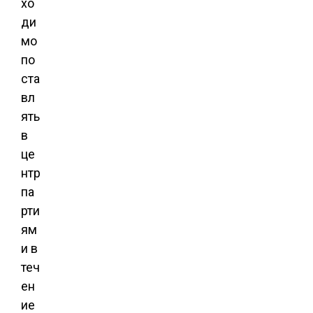
хо
ди
мо
по
ста
вл
ять
в
це
нтр
па
рти
ям
и в
теч
ен
ие