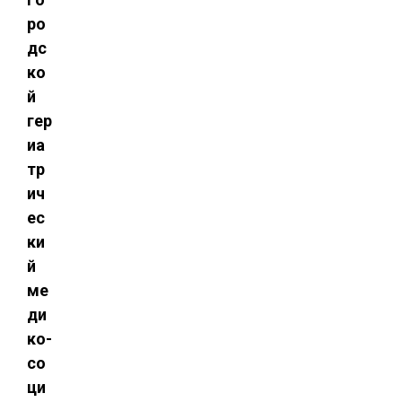
ро
дс
ко
й
гер
иа
тр
ич
ес
ки
й
ме
ди
ко-
со
ци