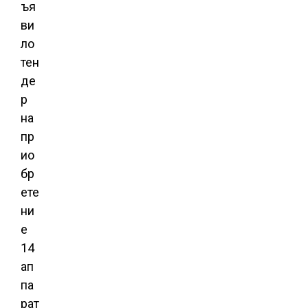
ъя
ви
ло
тен
де
р
на
пр
ио
бр
ете
ни
е
14
ап
па
рат