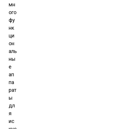
мн
ого
фу
нк
ци
он
аль
ны
е
ап
па
рат
ы
дл
я
ис
кус