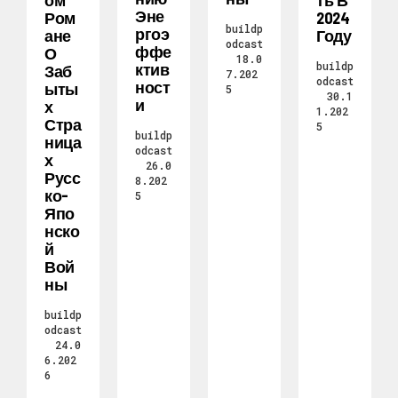
Ом
Ть В
Эне
Ром
2024
buildp
Ргоэ
Ане
Году
odcast
Ффе
О
18.0
buildp
Ктив
Заб
7.202
odcast
Ност
Ыты
5
30.1
И
Х
1.202
Стра
5
buildp
Ница
odcast
Х
26.0
Русс
8.202
Ко-
5
Япо
Нско
Й
Вой
Ны
buildp
odcast
24.0
6.202
6