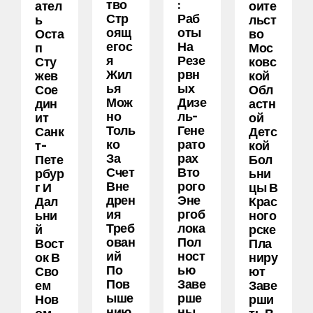
Тво
:
Ател
Оите
Стр
Раб
Ь
Льст
Оящ
Оты
Оста
Во
Егос
На
П
Мос
Я
Резе
Сту
Ковс
Жил
Рвн
Жев
Кой
Ья
Ых
Сое
Обл
Мож
Дизе
Дин
Астн
Но
Ль-
Ит
Ой
Толь
Гене
Санк
Детс
Ко
Рато
Т-
Кой
За
Рах
Пете
Бол
Счет
Вто
Рбур
Ьни
Вне
Рого
Г И
Цы В
Дрен
Эне
Дал
Крас
Ия
Ргоб
Ьни
Ного
Треб
Лока
Й
Рске
Ован
Пол
Вост
Пла
Ий
Ност
Ок В
Ниру
По
Ью
Сво
Ют
Пов
Заве
Ем
Заве
Ыше
Рше
Нов
Рши
Нию
Ны