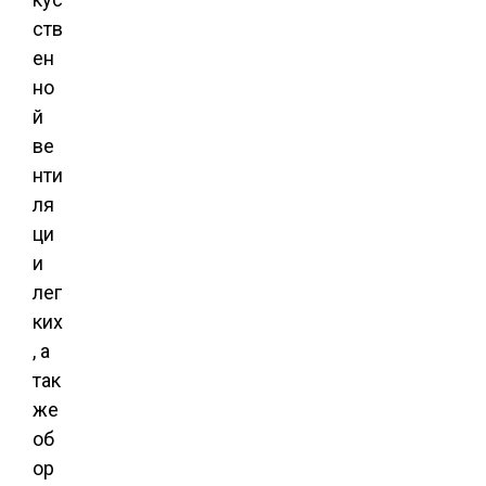
ств
ен
но
й
ве
нти
ля
ци
и
лег
ких
, а
так
же
об
ор