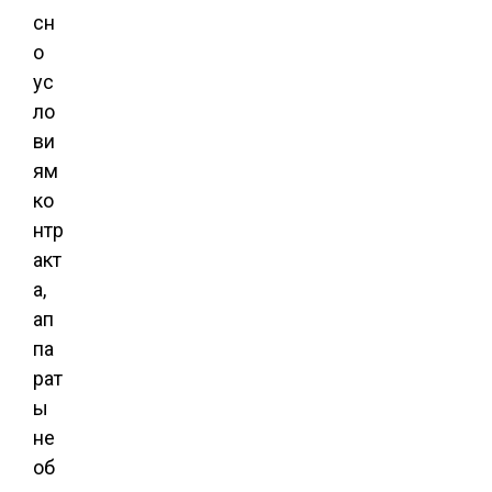
сн
о
ус
ло
ви
ям
ко
нтр
акт
а,
ап
па
рат
ы
не
об