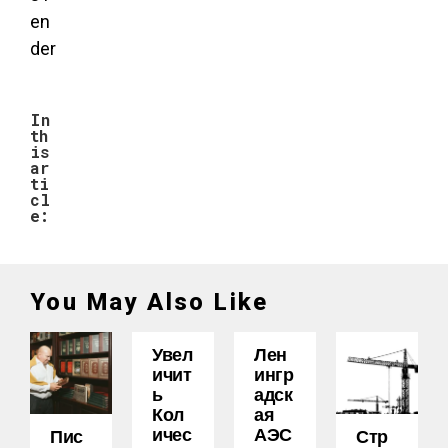
en
der
In
th
is
ar
ti
cl
e:
You May Also Like
Увел
Лен
Ичит
Ингр
Ь
Адск
Кол
Ая
Ичес
АЭС
Пис
Стр