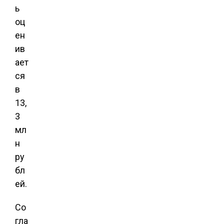
ь
оц
ен
ив
ает
ся
в
13,
3
мл
н
ру
бл
ей.
Со
гла