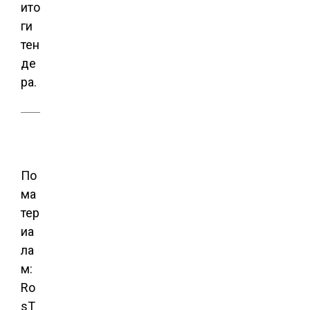
ито
ги
тен
де
ра.
По
ма
тер
иа
ла
м:
Ro
sT