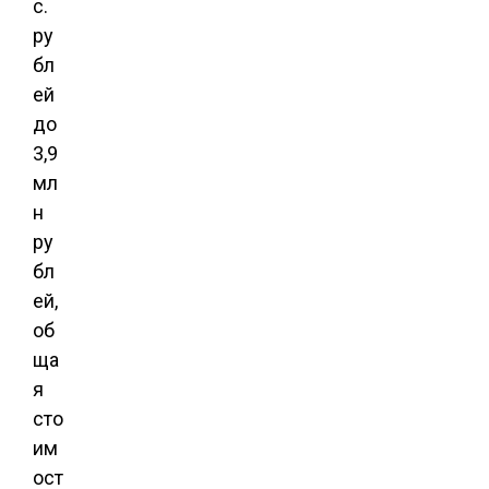
с.
ру
бл
ей
до
3,9
мл
н
ру
бл
ей,
об
ща
я
сто
им
ост