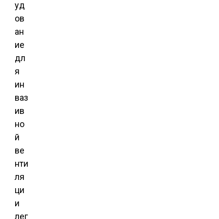
уд
ов
ан
ие
дл
я
ин
ваз
ив
но
й
ве
нти
ля
ци
и
лег