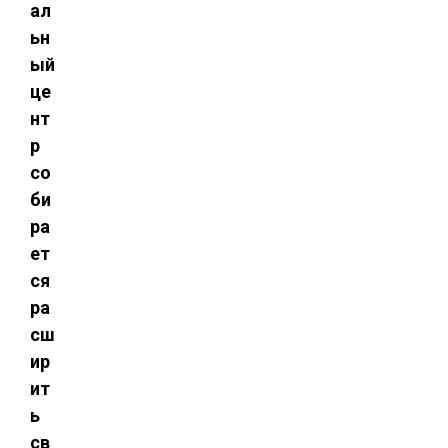
ал
ьн
ый
це
нт
р
со
би
ра
ет
ся
ра
сш
ир
ит
ь
св