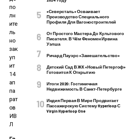
«Северсталь» Осваивает
Производство Специального
Профиля Для Вагоностроителей
От Простого Мастера До Культового
Писателя. В Чём Феномен Ирвина
Уэлша
Ричард Пауэрс «Замешательство»
Детский Сад В ЖК «Новый Петергоф»
Готовится К Открытию
Итоги 2020: Гостиничная
Недвижимость В Санкт-Петербурге
Индия Первая В Мире Продвигает
Пассажирскую Систему Hyperloop С
Virgin Hyperloop One
Го