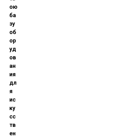
ою
ба
зу
об
ор
уд
ов
ан
ия
дл
я
ис
ку
сс
тв
ен