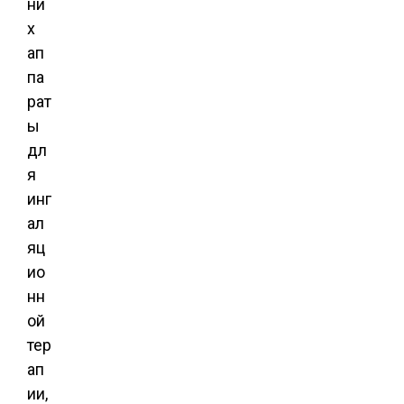
ни
х
ап
па
рат
ы
дл
я
инг
ал
яц
ио
нн
ой
тер
ап
ии,