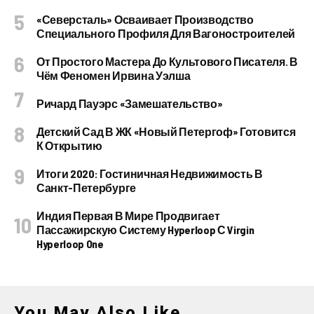
«Северсталь» Осваивает Производство
Специального Профиля Для Вагоностроителей
От Простого Мастера До Культового Писателя. В
Чём Феномен Ирвина Уэлша
Ричард Пауэрс «Замешательство»
Детский Сад В ЖК «Новый Петергоф» Готовится
К Открытию
Итоги 2020: Гостиничная Недвижимость В
Санкт-Петербурге
Индия Первая В Мире Продвигает
Пассажирскую Систему Hyperloop С Virgin
Hyperloop One
You May Also Like