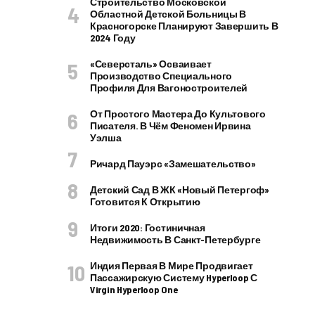
Строительство Московской
Областной Детской Больницы В
Красногорске Планируют Завершить В
2024 Году
«Северсталь» Осваивает
Производство Специального
Профиля Для Вагоностроителей
От Простого Мастера До Культового
Писателя. В Чём Феномен Ирвина
Уэлша
Ричард Пауэрс «Замешательство»
Детский Сад В ЖК «Новый Петергоф»
Готовится К Открытию
Итоги 2020: Гостиничная
Недвижимость В Санкт-Петербурге
Индия Первая В Мире Продвигает
Пассажирскую Систему Hyperloop С
Virgin Hyperloop One