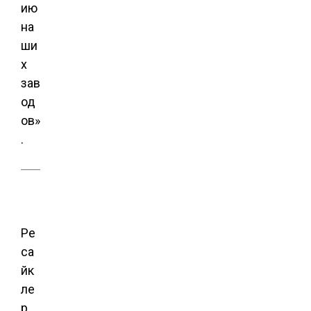
ию
на
ши
х
зав
од
ов»
.
Ре
са
йк
ле
р