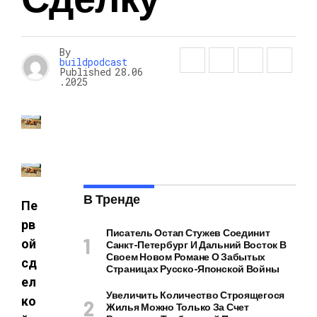
By
buildpodcast
Published
28.06
.2025
В Тренде
Пе
рв
Писатель Остап Стужев Соединит
ой
Санкт-Петербург И Дальний Восток В
Своем Новом Романе О Забытых
сд
Страницах Русско-Японской Войны
ел
Увеличить Количество Строящегося
ко
Жилья Можно Только За Счет