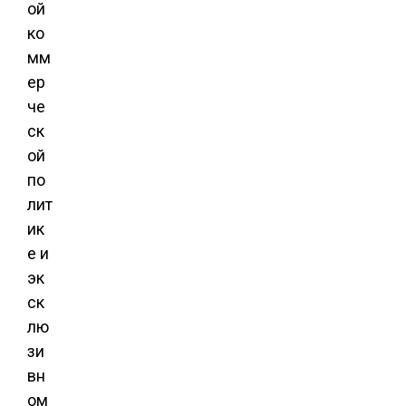
ой
ко
мм
ер
че
ск
ой
по
лит
ик
е и
эк
ск
лю
зи
вн
ом