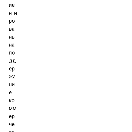
ие
нти
ро
ва
ны
на
по
дд
ер
жа
ни
е
ко
мм
ер
че