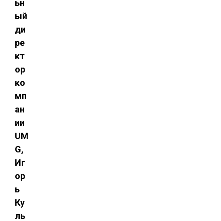
ьн
ый
ди
ре
кт
ор
ко
мп
ан
ии
UM
G,
Иг
ор
ь
Ку
ль