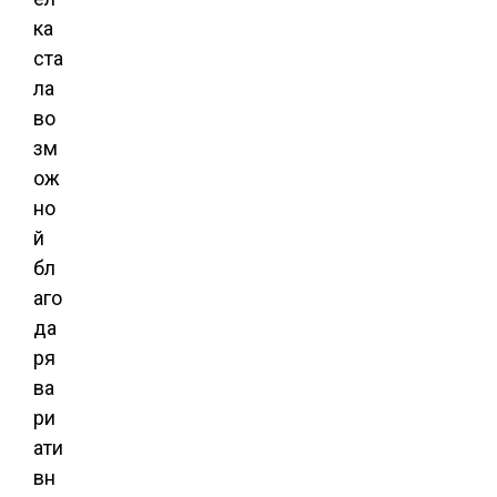
ка
ста
ла
во
зм
ож
но
й
бл
аго
да
ря
ва
ри
ати
вн