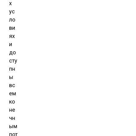
х
ус
ло
ви
ях
и
до
сту
пн
ы
вс
ем
ко
не
чн
ым
пот