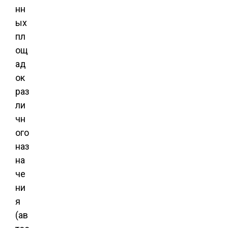
нн
ых
пл
ощ
ад
ок
раз
ли
чн
ого
наз
на
че
ни
я
(ав