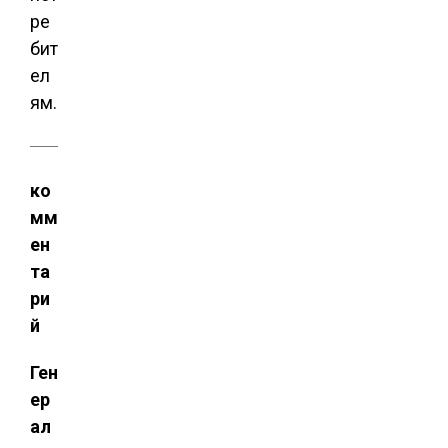
ре
бит
ел
ям.
ко
мм
ен
та
ри
й
Ген
ер
ал