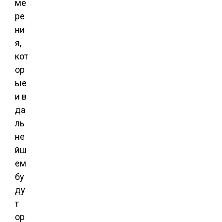
ме
ре
ни
я,
кот
ор
ые
и в
да
ль
не
йш
ем
бу
ду
т
ор