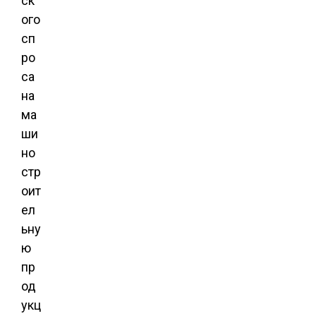
ск
ого
сп
ро
са
на
ма
ши
но
стр
оит
ел
ьну
ю
пр
од
укц