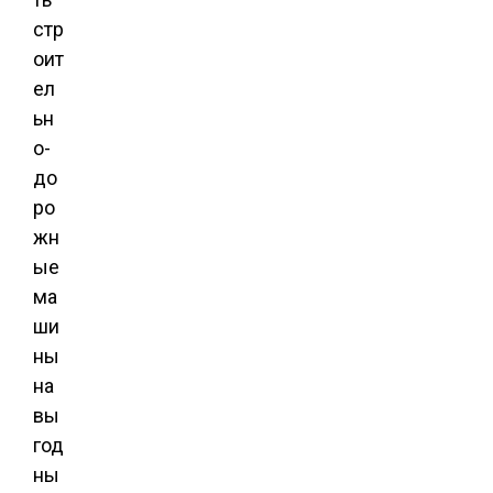
стр
оит
ел
ьн
о-
до
ро
жн
ые
ма
ши
ны
на
вы
год
ны