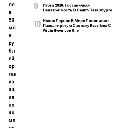
ле
Итоги 2020: Гостиничная
Недвижимость В Санкт-Петербурге
е
50
Индия Первая В Мире Продвигает
Пассажирскую Систему Hyperloop С
мл
Virgin Hyperloop One
н
ру
бл
ей,
ор
ган
из
ац
ия
по
ко
мп
ле