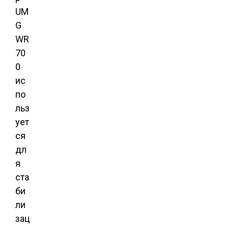
UM
G
WR
70
0
ис
по
льз
ует
ся
дл
я
ста
би
ли
зац