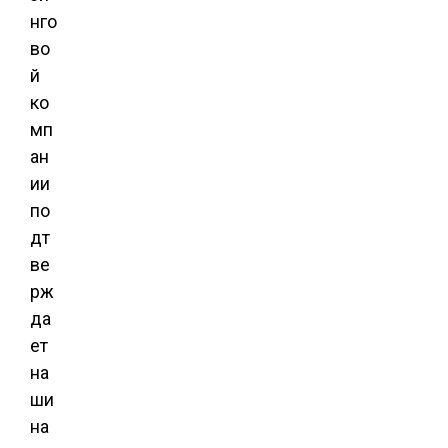
нго
во
й
ко
мп
ан
ии
по
дт
ве
рж
да
ет
на
ши
на