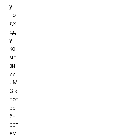
у
по
дх
од
у
ко
мп
ан
ии
UM
G к
пот
ре
бн
ост
ям