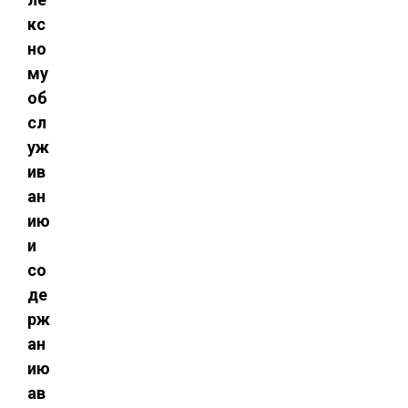
кс
но
му
об
сл
уж
ив
ан
ию
и
со
де
рж
ан
ию
ав