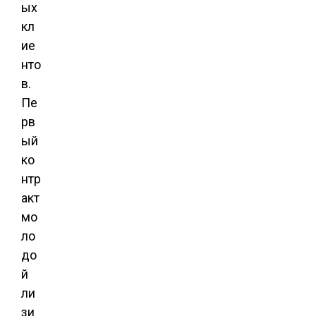
ых
кл
ие
нто
в.
Пе
рв
ый
ко
нтр
акт
мо
ло
до
й
ли
зи