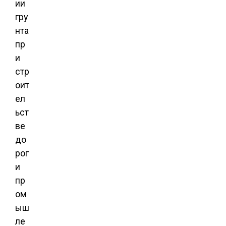
ии
гру
нта
пр
и
стр
оит
ел
ьст
ве
до
рог
и
пр
ом
ыш
ле