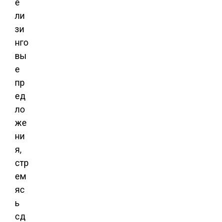
е
ли
зи
нго
вы
е
пр
ед
ло
же
ни
я,
стр
ем
яс
ь
сд