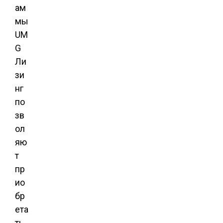
ам
мы
UM
G
Ли
зи
нг
по
зв
ол
яю
т
пр
ио
бр
ета
ть