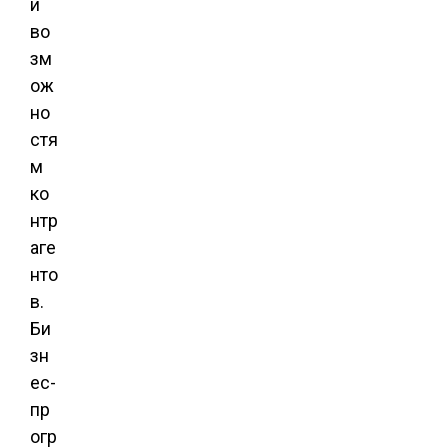
и
во
зм
ож
но
стя
м
ко
нтр
аге
нто
в.
Би
зн
ес-
пр
огр