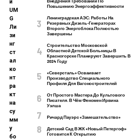
й
Внедрения Требований По
Повышению Энергоэффективности
UM
G
Ленинградская АЭС: Работы На
Резервных Дизель-Генераторах
Ли
Второго Энергоблока Полностью
Завершены
зи
нг
Строительство Московской
Областной Детской Больницы В
ст
Красногорске Планируют Завершить В
ал
2024 Году
ко
«Северсталь» Осваивает
нт
Производство Специального
Профиля Для Вагоностроителей
ра
кт
От Простого Мастера До Культового
Писателя. В Чём Феномен Ирвина
на
Уэлша
су
Ричард Пауэрс «Замешательство»
мм
у
Детский Сад В ЖК «Новый Петергоф»
Готовится К Открытию
бо