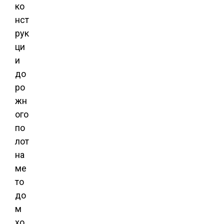
ко
нст
рук
ци
и
до
ро
жн
ого
по
лот
на
ме
то
до
м
хо