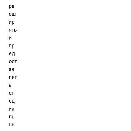
ра
сш
ир
ять
и
пр
ед
ост
ав
лят
ь
сп
ец
иа
ль
ны