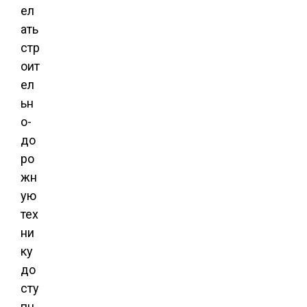
ел
ать
стр
оит
ел
ьн
о-
до
ро
жн
ую
тех
ни
ку
до
сту
пн