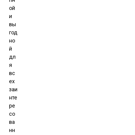
ой
и
вы
год
но
й
дл
я
вс
ех
заи
нте
ре
со
ва
нн