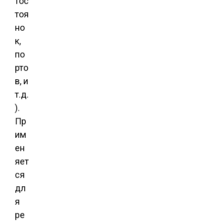
тос
тоя
но
к,
по
рто
в, и
т.д.
).
Пр
им
ен
яет
ся
дл
я
ре