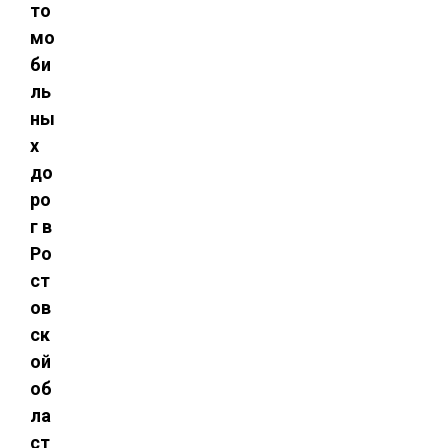
то
мо
би
ль
ны
х
до
ро
г в
Ро
ст
ов
ск
ой
об
ла
ст