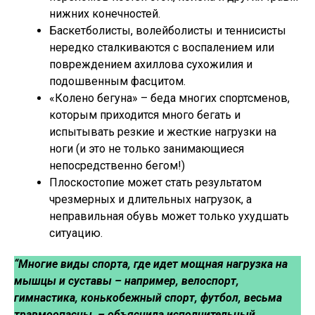
нижних конечностей.
Баскетболисты, волейболисты и теннисисты
нередко сталкиваются с воспалением или
повреждением ахиллова сухожилия и
подошвенным фасцитом.
«Колено бегуна» – беда многих спортсменов,
которым приходится много бегать и
испытывать резкие и жесткие нагрузки на
ноги (и это не только занимающиеся
непосредственно бегом!)
Плоскостопие может стать результатом
чрезмерных и длительных нагрузок, а
неправильная обувь может только ухудшать
ситуацию.
“Многие виды спорта, где идет мощная нагрузка на
мышцы и суставы – например, велоспорт,
гимнастика, конькобежный спорт, футбол, весьма
травмоопасны, – объяснила исполнительный