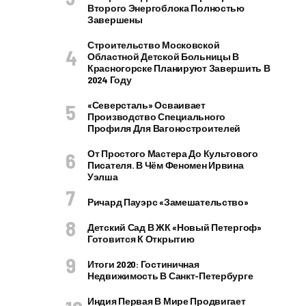
Второго Энергоблока Полностью
Завершены
Строительство Московской
Областной Детской Больницы В
Красногорске Планируют Завершить В
2024 Году
«Северсталь» Осваивает
Производство Специального
Профиля Для Вагоностроителей
От Простого Мастера До Культового
Писателя. В Чём Феномен Ирвина
Уэлша
Ричард Пауэрс «Замешательство»
Детский Сад В ЖК «Новый Петергоф»
Готовится К Открытию
Итоги 2020: Гостиничная
Недвижимость В Санкт-Петербурге
Индия Первая В Мире Продвигает