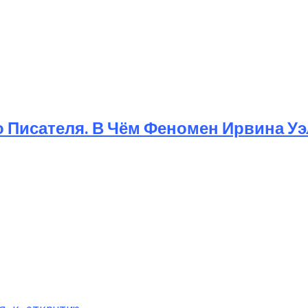
тия К Искусству Жить
о Писателя. В Чём Феномен Ирвина У