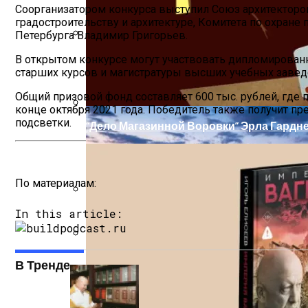
Соорганизатором конкурса выступил Союз архитекторо
градостроительству и архитектуре, Комитета по охране
Петербурга Владимир Григорьев.
Как Планировать Самостоятельное Пут
В открытом конкурсе могут участвовать дипломированн
старших курсов и магистратуры высших учебных заведе
Общий призовой фонд составляет 600 тыс. рублей, где п
конце октября 2021 года. Победитель также получит 
подсветки.
“Дело Магазинной Воровки” Эрла Гардн
По материалам:
«Главстрой Санкт-Петербург» Выбрал 
In this article:
Обзор Противовирусного Препарата Ка
В Тренде