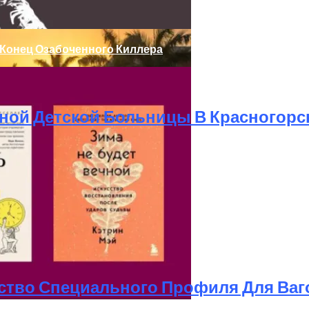
 Конец Озабоченного Киллера
ной Детской Больницы В Красногорск
От Be First
ия
ство Специального Профиля Для Ваг