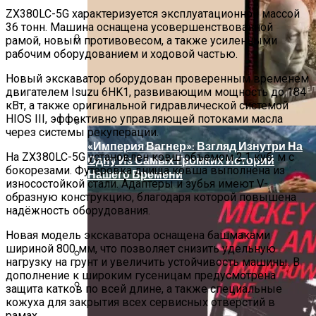
В Выборгском Районе
ZX380LC-5G характеризуется эксплуатационной массой
Обзор Противовирусного Препарата
36 тонн. Машина оснащена усовершенствованной
Кагоцел
рамой, новым противовесом, а также усиленными
рабочим оборудованием и ходовой частью.
Дербент: Путеводитель По Главным
Достопримечательностям Древнего
Новый экскаватор оборудован проверенным временем
Города
двигателем Isuzu 6HK1, развивающим мощность до 184
кВт, а также оригинальной гидравлической системой
HIOS III, эффективно управляющей потоками масла
через системы рекуперации.
«Империя Вагнер»: Взгляд Изнутри На
На ZX380LC-5G установлен ковш объемом 2,1 куб. м с
Одну Из Самых Громких Историй
бокорезами.
Футеровка
днища ковша выполнена из
Нашего Времени
износостойкой стали. Адаптеры и зубья имеют V-
образную конструкцию, благодаря которой повышена
надёжность оборудования.
Новая модель экскаватора оснащена башмаками
шириной 800 мм, что позволяет снизить удельную
нагрузку на грунт и увеличить устойчивость машины. В
дополнение к широким гусеницам предусмотрена
Монтажная Решётка Fischer Для
защита катков по всей длине, а также специальные
Коммуникаций На Производстве
кожуха для закрытия всех сервисных отверстий в
Изучайте Транзитный Анализ Онлайн С
рамах.