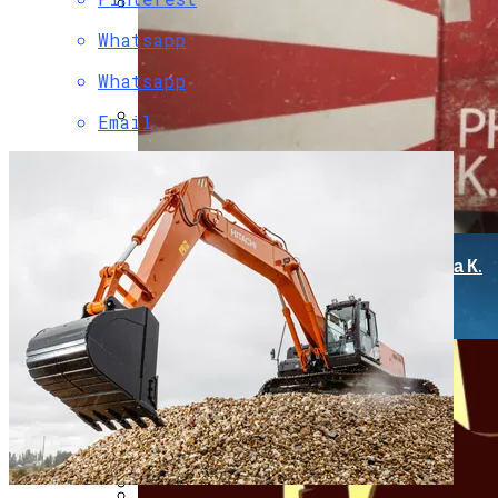
Whatsapp
Гендерная Нутрициология: Женское
Здоровье (менопауза, ПМС,
Whatsapp
Фертильность) И Мужское Здоровье
Email
Как Отдыхать Как Джейсон Момоа И
Александр Овечкин: Шесть Идей Для
Активного Путешествия
«Человек В Высоком Замке» Филипа К.
Дика: Мир, В Котором Победили
Нацисты
В Локации «Золотого Треугольника»
Выставлен На Продажу Объект Под
Элитные Клубные Апартаменты
Официальный Адрес Присвоен ЖК