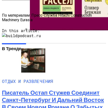
Рейтинг Лучших Частных Гидов
Маврикия
По материалам:
Пресс-служба Hitachi Construction
Machinery Eurasia
In this article:
Нон-Фикшн Новой Волны: От
Саморазвития К Искусству Жить
В Тренде
ОТДЫХ И РАЗВЛЕЧЕНИЯ
Писатель Остап Стужев Соединит
Санкт-Петербург И Дальний Восток
В Своем Новом Романе О Забытых