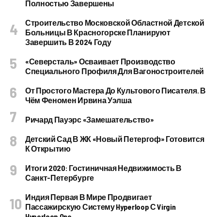
Полностью Завершены
Строительство Московской Областной Детской
Больницы В Красногорске Планируют
Завершить В 2024 Году
«Северсталь» Осваивает Производство
Специального Профиля Для Вагоностроителей
От Простого Мастера До Культового Писателя. В
Чём Феномен Ирвина Уэлша
Ричард Пауэрс «Замешательство»
Детский Сад В ЖК «Новый Петергоф» Готовится
К Открытию
Итоги 2020: Гостиничная Недвижимость В
Санкт-Петербурге
Индия Первая В Мире Продвигает
Пассажирскую Систему Hyperloop С Virgin
Hyperloop One