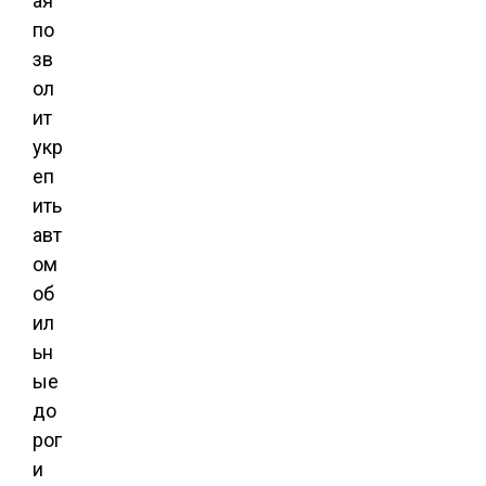
ая
по
зв
ол
ит
укр
еп
ить
авт
ом
об
ил
ьн
ые
до
рог
и