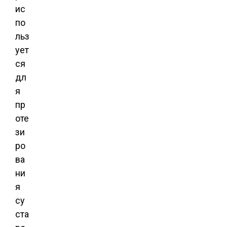
ис
по
льз
ует
ся
дл
я
пр
оте
зи
ро
ва
ни
я
су
ста