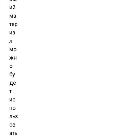
ий
ма
тер
иа
л
мо
жн
о
бу
де
т
ис
по
льз
ов
ать