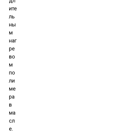
дл
ите
ль
ны
м
наг
ре
во
м
по
ли
ме
ра
в
ма
сл
е.