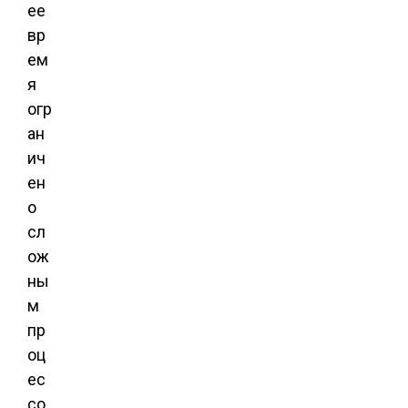
ее
вр
ем
я
огр
ан
ич
ен
о
сл
ож
ны
м
пр
оц
ес
со