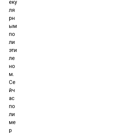
еку
ля
рн
ым
по
ли
эти
ле
но
м.
Се
йч
ас
по
ли
ме
р