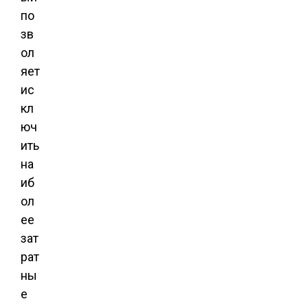
по
зв
ол
яет
ис
кл
юч
ить
на
иб
ол
ее
зат
рат
ны
е