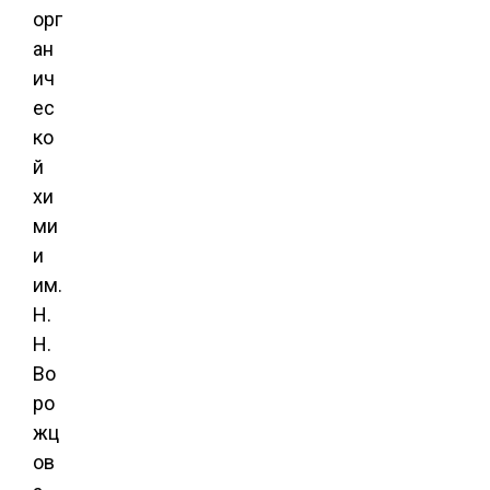
орг
ан
ич
ес
ко
й
хи
ми
и
им.
Н.
Н.
Во
ро
жц
ов