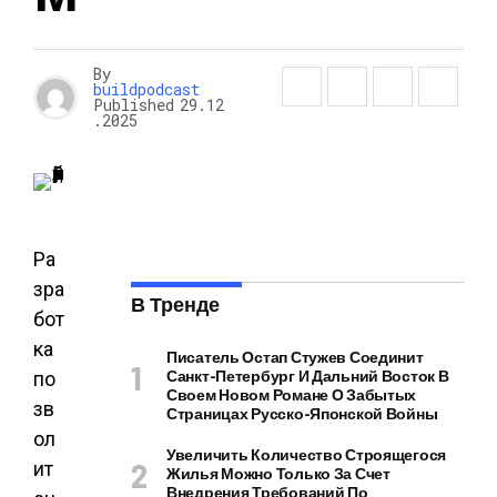
By
buildpodcast
Published
29.12
.2025
Ра
зра
В Тренде
бот
ка
Писатель Остап Стужев Соединит
Санкт-Петербург И Дальний Восток В
по
Своем Новом Романе О Забытых
зв
Страницах Русско-Японской Войны
ол
Увеличить Количество Строящегося
ит
Жилья Можно Только За Счет
Внедрения Требований По