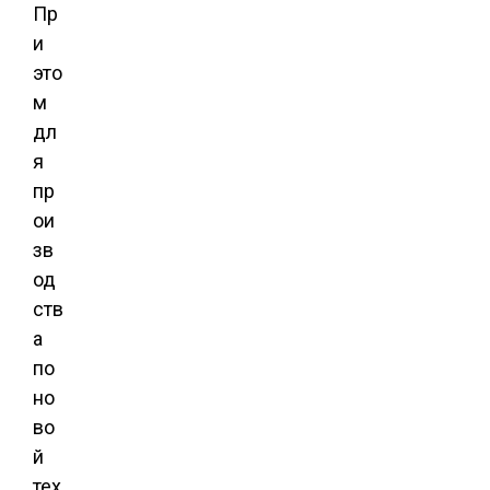
Пр
и
это
м
дл
я
пр
ои
зв
од
ств
а
по
но
во
й
тех