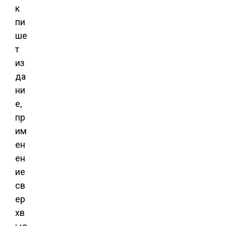
к
пи
ше
т
из
да
ни
е,
пр
им
ен
ен
ие
св
ер
хв