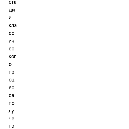
ста
ди
и
кла
сс
ич
ес
ког
о
пр
оц
ес
са
по
лу
че
ни