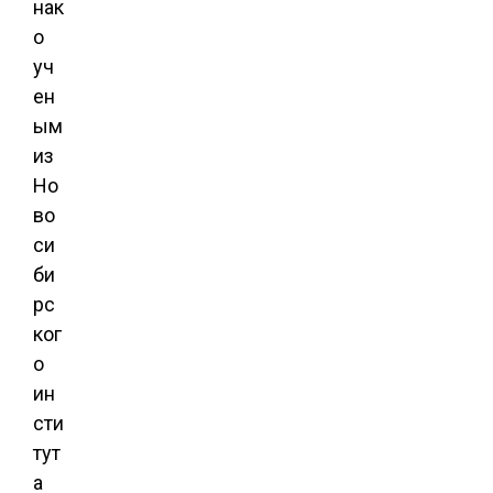
нак
о
уч
ен
ым
из
Но
во
си
би
рс
ког
о
ин
сти
тут
а