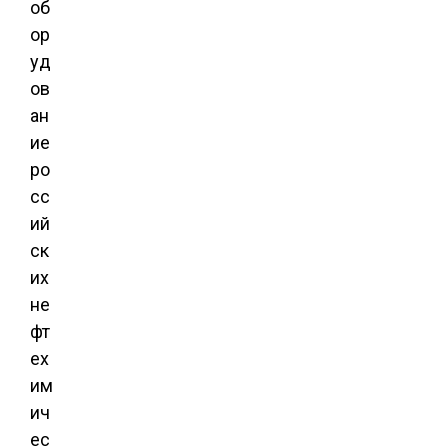
об
ор
уд
ов
ан
ие
ро
сс
ий
ск
их
не
фт
ех
им
ич
ес