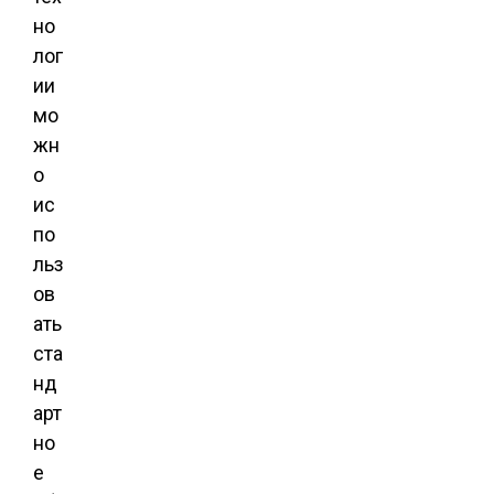
но
лог
ии
мо
жн
о
ис
по
льз
ов
ать
ста
нд
арт
но
е