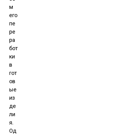
м
его
пе
ре
ра
бот
ки
в
гот
ов
ые
из
де
ли
я.
Од