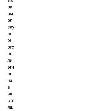
ыс
ок
ом
ол
еку
ля
рн
ого
по
ли
эти
ле
на
в
на
сто
ящ