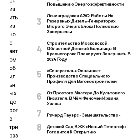
сн
Повышению Энергоэффективности
из
Ленинградская АЭС: Работы На
ить
Резервных Дизель-Генераторах
из
Второго Энергоблока Полностью
Завершены
но
с
Строительство Московской
Областной Детской Больницы В
авт
Красногорске Планируют Завершить В
ом
2024 Году
об
«Северсталь» Осваивает
ил
Производство Специального
Профиля Для Вагоностроителей
ьн
ых
От Простого Мастера До Культового
Писателя. В Чём Феномен Ирвина
до
Уэлша
рог
Ричард Пауэрс «Замешательство»
в
три
Детский Сад В ЖК «Новый Петергоф»
Готовится К Открытию
раз