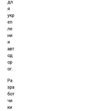
дл
я
укр
еп
ле
ни
я
авт
од
ор
ог.
Ра
зра
бот
чи
ки