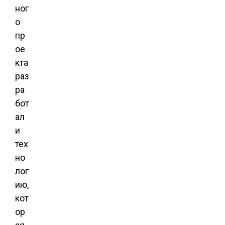
ног
о
пр
ое
кта
раз
ра
бот
ал
и
тех
но
лог
ию,
кот
ор