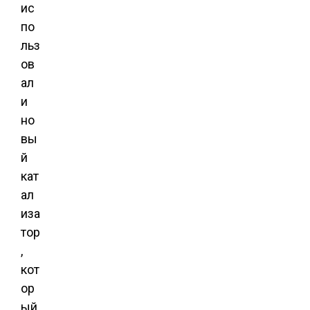
ис
по
льз
ов
ал
и
но
вы
й
кат
ал
иза
тор
,
кот
ор
ый