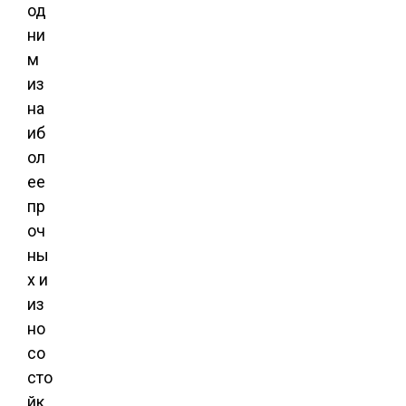
од
ни
м
из
на
иб
ол
ее
пр
оч
ны
х и
из
но
со
сто
йк