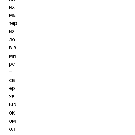
их
ма
тер
иа
ло
в в
ми
ре
–
св
ер
хв
ыс
ок
ом
ол