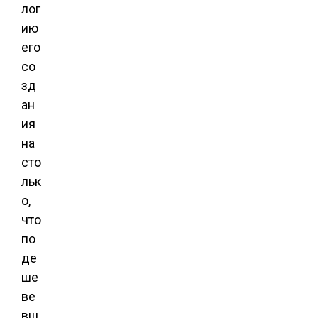
лог
ию
его
со
зд
ан
ия
на
сто
льк
о,
что
по
де
ше
ве
вш