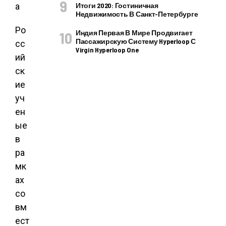
а
Итоги 2020: Гостиничная
Недвижимость В Санкт-Петербурге
Ро
Индия Первая В Мире Продвигает
Пассажирскую Систему Hyperloop С
сс
Virgin Hyperloop One
ий
ск
ие
уч
ен
ые
в
ра
мк
ах
со
вм
ест