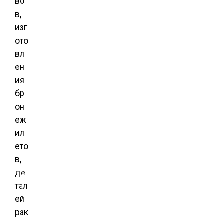
во
в,
изг
ото
вл
ен
ия
бр
он
еж
ил
ето
в,
де
тал
ей
рак