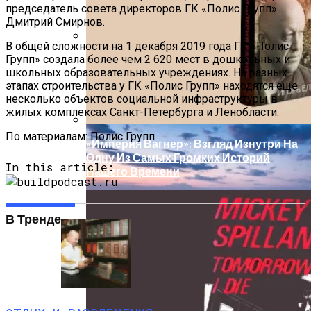
Участок И Застройку На Суздальском
председатель совета директоров ГК «Полис Групп»
Проспекте
Обзор Противовирусного Препарата
Дмитрий Смирнов.
Кагоцел
В общей сложности на 1 декабря 2019 года ГК «Полис
Групп» создала более чем 2 620 мест в дошкольных и
Как Планировать Самостоятельное
школьных образовательных учреждениях. На разных
Путешествие: 8 Ключевых Моментов
этапах строительства у ГК «Полис Групп» находятся еще
несколько объектов социальной инфраструктуры в
жилых комплексах Санкт-Петербурга и Ленобласти.
По материалам:
Полис Групп
«Империя Вагнер»: Взгляд Изнутри На
Одну Из Самых Громких Историй
In this article:
Нашего Времени
В Тренде
В Gatchina Gardens Началось
Строительство Домов На
Изучайте Транзитный Анализ Онлайн С