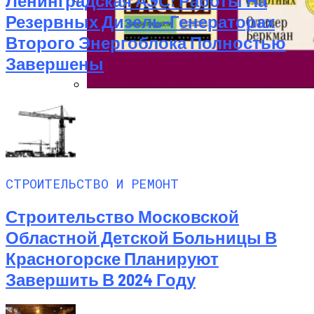
Ленинградская АЭС: Работы На
Резервных Дизель-Генераторах
7 Мифов О Путешествиях
Второго Энергоблока Полностью
Завершены
Нон-Фикшн Новой Волны: От
Саморазвития К Искусству Жить
СТРОИТЕЛЬСТВО И РЕМОНТ
Строительство Московской
Областной Детской Больницы В
Красногорске Планируют
Завершить В 2024 Году