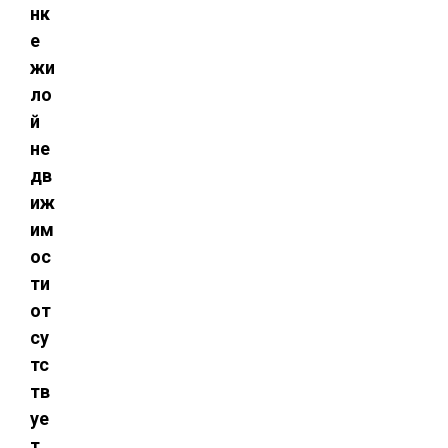
нк
е
жи
ло
й
не
дв
иж
им
ос
ти
от
су
тс
тв
уе
т.