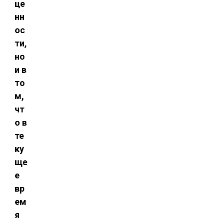
це
нн
ос
ти,
но
и в
то
м,
чт
о в
те
ку
ще
е
вр
ем
я