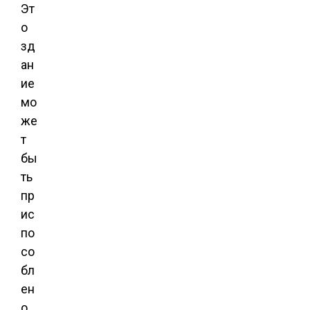
Эт
о
зд
ан
ие
мо
же
т
бы
ть
пр
ис
по
со
бл
ен
о