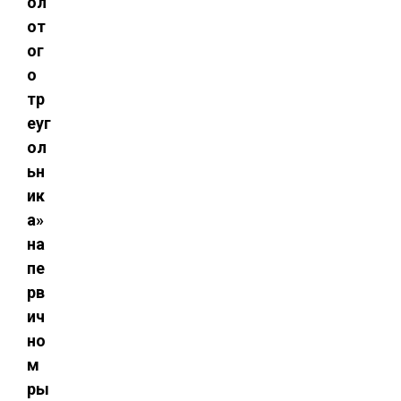
ол
от
ог
о
тр
еуг
ол
ьн
ик
а»
на
пе
рв
ич
но
м
ры