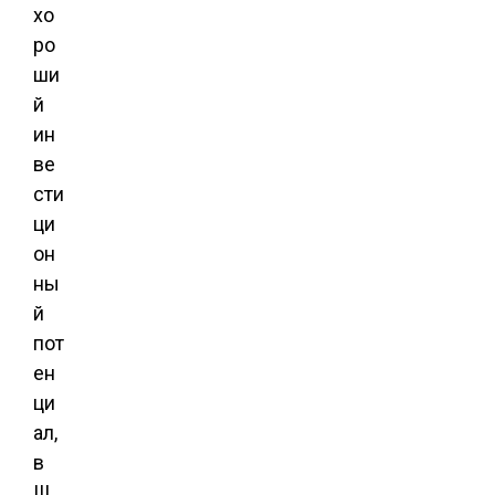
хо
ро
ши
й
ин
ве
сти
ци
он
ны
й
пот
ен
ци
ал,
в
III