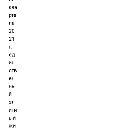
ква
рта
ле
20
21
г.
ед
ин
ств
ен
ны
й
эл
итн
ый
жи