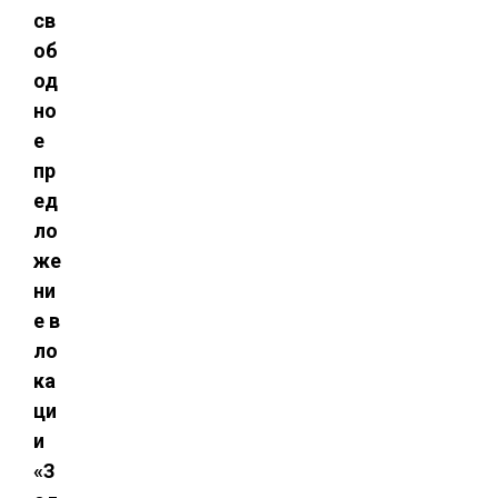
св
об
од
но
е
пр
ед
ло
же
ни
е в
ло
ка
ци
и
«З