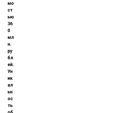
мо
ст
ью
36
0
мл
н.
ру
бл
ей.
Ун
ик
ал
ьн
ос
ть
об