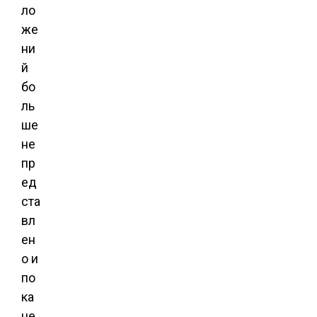
ло
же
ни
й
бо
ль
ше
не
пр
ед
ста
вл
ен
о и
по
ка
не