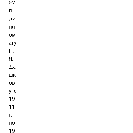
жа
л
ди
пл
ом
ату
П.
Я.
Да
шк
ов
у, с
19
11
г.
по
19