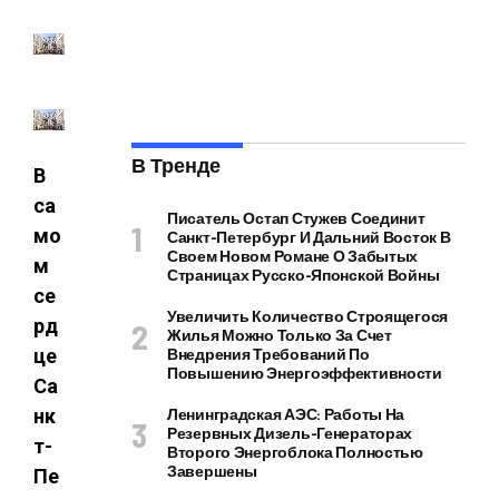
В Тренде
В
са
Писатель Остап Стужев Соединит
мо
Санкт-Петербург И Дальний Восток В
Своем Новом Романе О Забытых
м
Страницах Русско-Японской Войны
се
Увеличить Количество Строящегося
рд
Жилья Можно Только За Счет
це
Внедрения Требований По
Повышению Энергоэффективности
Са
нк
Ленинградская АЭС: Работы На
Резервных Дизель-Генераторах
т-
Второго Энергоблока Полностью
Завершены
Пе