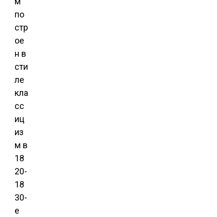
м
по
стр
ое
н в
сти
ле
кла
сс
иц
из
м в
18
20-
18
30-
е