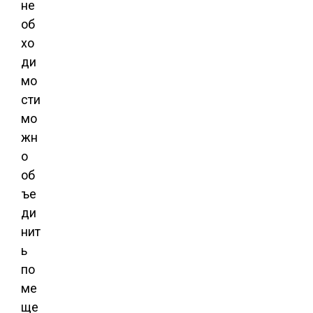
не
об
хо
ди
мо
сти
мо
жн
о
об
ъе
ди
нит
ь
по
ме
ще