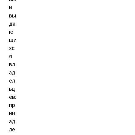
и
вы
да
ю
щи
хс
я
вл
ад
ел
ьц
ев:
пр
ин
ад
ле