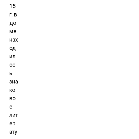
15
г. в
до
ме
нах
од
ил
ос
ь
зна
ко
во
е
лит
ер
ату