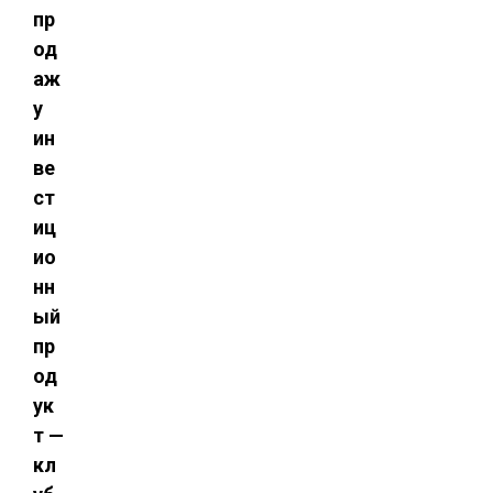
пр
од
аж
у
ин
ве
ст
иц
ио
нн
ый
пр
од
ук
т —
кл