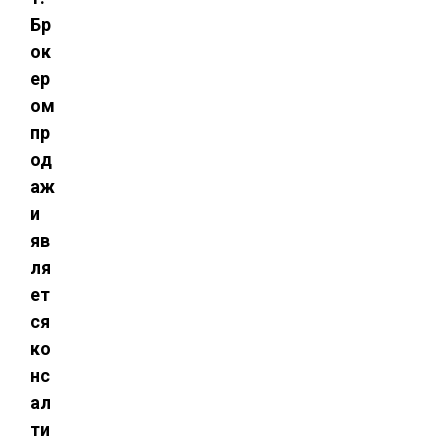
Бр
ок
ер
ом
пр
од
аж
и
яв
ля
ет
ся
ко
нс
ал
ти