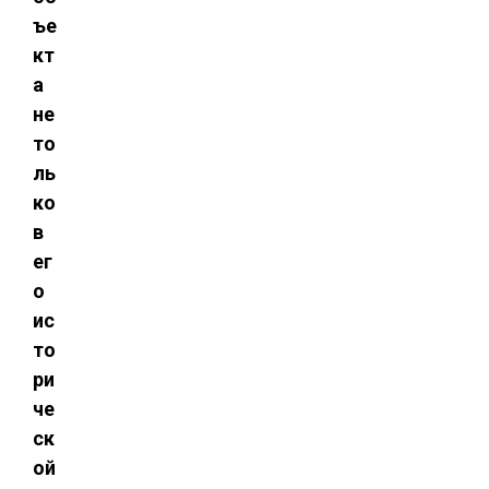
ъе
кт
а
не
то
ль
ко
в
ег
о
ис
то
ри
че
ск
ой