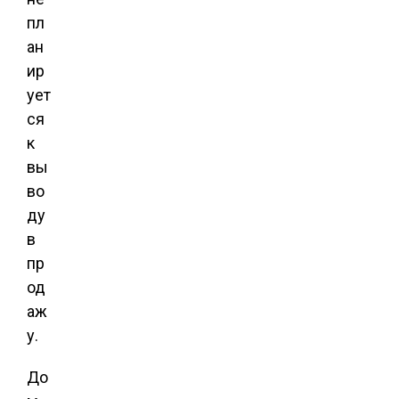
пл
ан
ир
ует
ся
к
вы
во
ду
в
пр
од
аж
у.
До