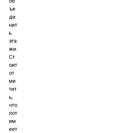
об
ъе
ди
нит
ь
эта
жи.
Ст
оит
от
ме
тит
ь,
что
лот
им
еет