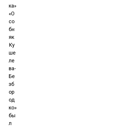
ка»
«О
со
бн
як
Ку
ше
ле
ва-
Бе
зб
ор
од
ко»
бы
л