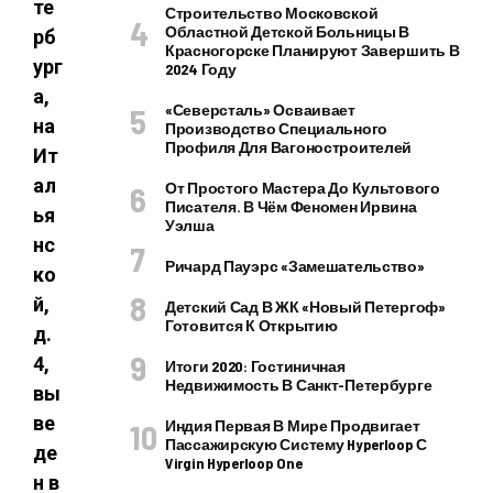
те
Строительство Московской
Областной Детской Больницы В
рб
Красногорске Планируют Завершить В
ург
2024 Году
а,
«Северсталь» Осваивает
на
Производство Специального
Профиля Для Вагоностроителей
Ит
ал
От Простого Мастера До Культового
Писателя. В Чём Феномен Ирвина
ья
Уэлша
нс
Ричард Пауэрс «Замешательство»
ко
й,
Детский Сад В ЖК «Новый Петергоф»
Готовится К Открытию
д.
4,
Итоги 2020: Гостиничная
Недвижимость В Санкт-Петербурге
вы
ве
Индия Первая В Мире Продвигает
Пассажирскую Систему Hyperloop С
де
Virgin Hyperloop One
н в