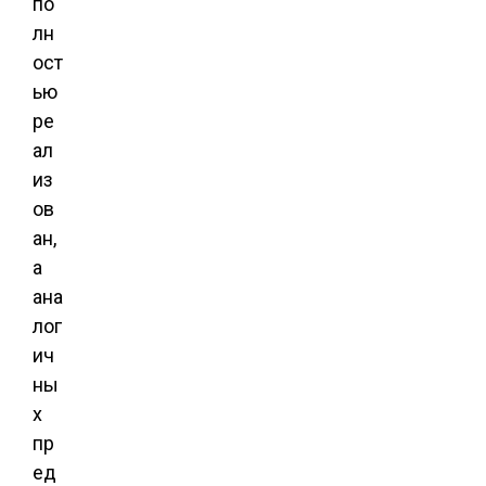
по
лн
ост
ью
ре
ал
из
ов
ан,
а
ана
лог
ич
ны
х
пр
ед