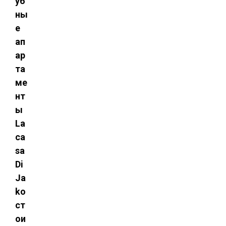
уб
ны
е
ап
ар
та
ме
нт
ы
La
ca
sa
Di
Ja
ko
ст
ои