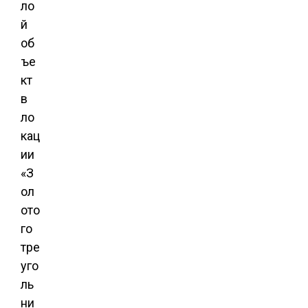
ло
й
об
ъе
кт
в
ло
кац
ии
«З
ол
ото
го
тре
уго
ль
ни