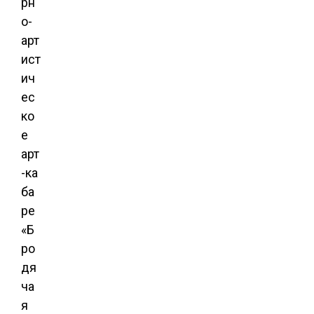
рн
о-
арт
ист
ич
ес
ко
е
арт
-ка
ба
ре
«Б
ро
дя
ча
я