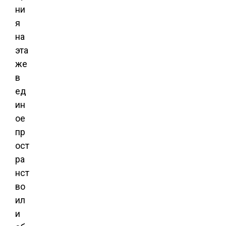
ни
я
на
эта
же
в
ед
ин
ое
пр
ост
ра
нст
во
ил
и