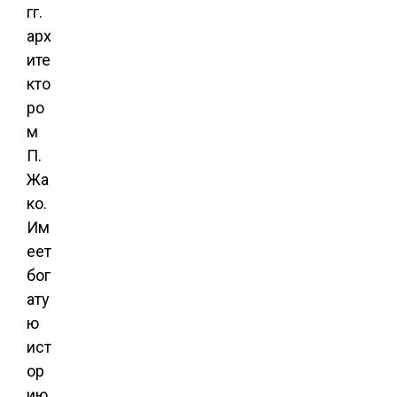
гг.
арх
ите
кто
ро
м
П.
Жа
ко.
Им
еет
бог
ату
ю
ист
ор
ию