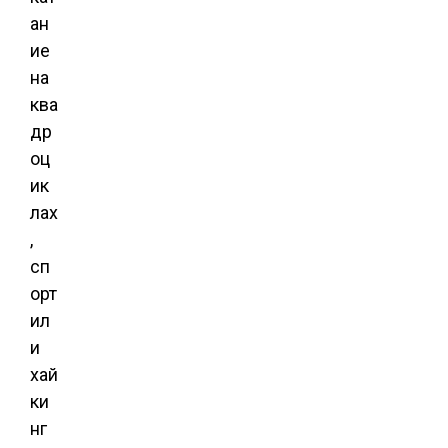
ан
ие
на
ква
др
оц
ик
лах
,
сп
орт
ил
и
хай
ки
нг