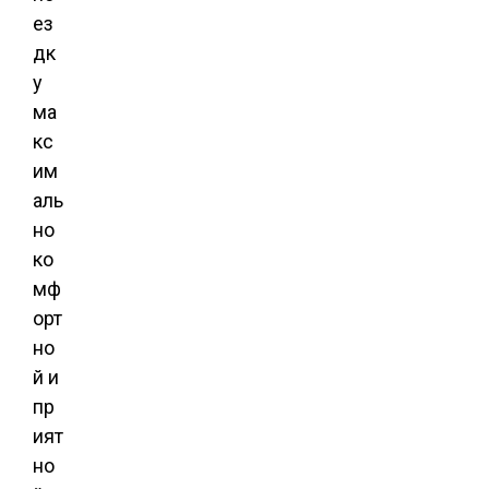
ез
дк
у
ма
кс
им
аль
но
ко
мф
орт
но
й и
пр
ият
но