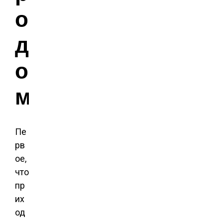
о
д
о
м
Пе
рв
ое,
что
пр
их
од