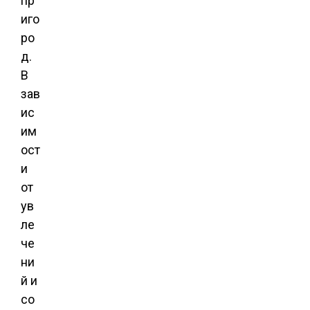
пр
иго
ро
д.
В
зав
ис
им
ост
и
от
ув
ле
че
ни
й и
со