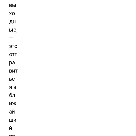
вы
хо
дн
ые,
—
это
отп
ра
вит
ьс
я в
бл
иж
ай
ши
й