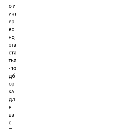
о и
инт
ер
ес
но,
эта
ста
тья
-по
дб
ор
ка
дл
я
ва
с.