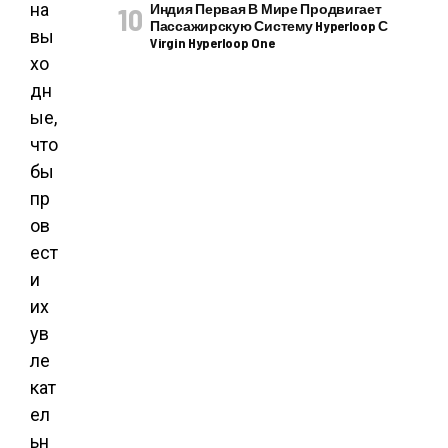
на
Индия Первая В Мире Продвигает
Пассажирскую Систему Hyperloop С
вы
Virgin Hyperloop One
хо
дн
ые,
что
бы
пр
ов
ест
и
их
ув
ле
кат
ел
ьн