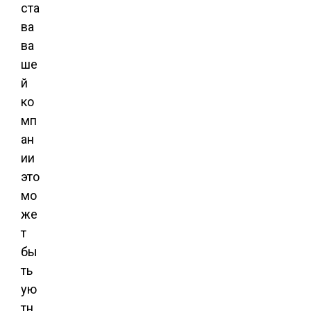
ста
ва
ва
ше
й
ко
мп
ан
ии
это
мо
же
т
бы
ть
ую
тн