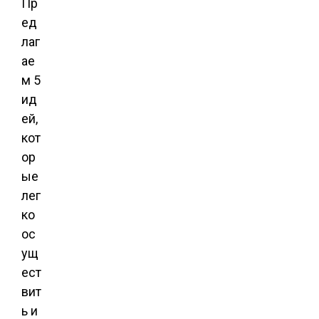
Пр
ед
лаг
ае
м 5
ид
ей,
кот
ор
ые
лег
ко
ос
ущ
ест
вит
ь и