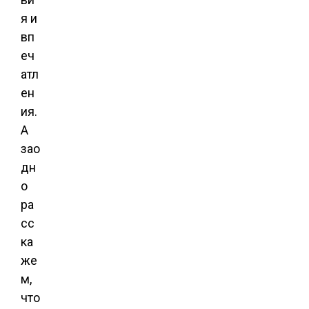
я и
вп
еч
атл
ен
ия.
А
зао
дн
о
ра
сс
ка
же
м,
что