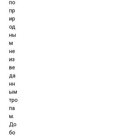
по
пр
ир
од
ны
м
не
из
ве
да
нн
ым
тро
па
м.
До
бо