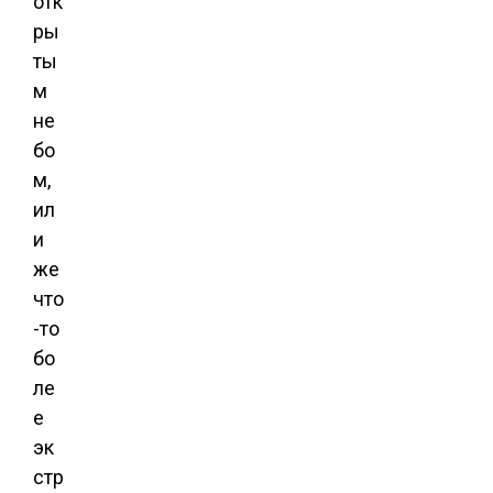
отк
ры
ты
м
не
бо
м,
ил
и
же
что
-то
бо
ле
е
эк
стр