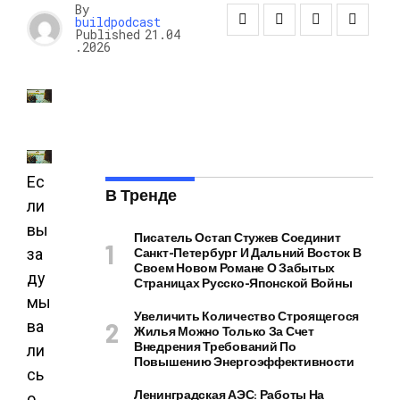
By
buildpodcast
Published
21.04
.2026
Ес
В Тренде
ли
вы
Писатель Остап Стужев Соединит
Санкт-Петербург И Дальний Восток В
за
Своем Новом Романе О Забытых
ду
Страницах Русско-Японской Войны
мы
Увеличить Количество Строящегося
ва
Жилья Можно Только За Счет
Внедрения Требований По
ли
Повышению Энергоэффективности
сь
Ленинградская АЭС: Работы На
о