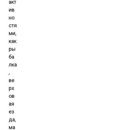
акт
ив
но
стя
ми,
как
ры
ба
лка
,
ве
рх
ов
ая
ез
да,
ма