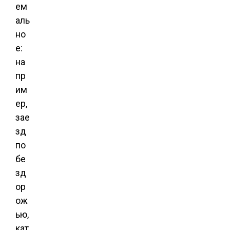
ем
аль
но
е:
на
пр
им
ер,
зае
зд
по
бе
зд
ор
ож
ью,
кат