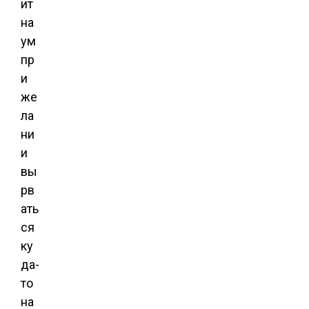
ит
на
ум
пр
и
же
ла
ни
и
вы
рв
ать
ся
ку
да-
то
на