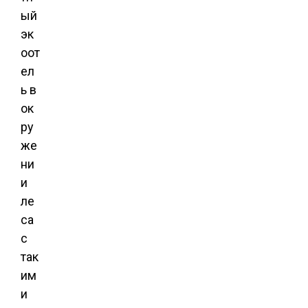
ый
эк
оот
ел
ь в
ок
ру
же
ни
и
ле
са
с
так
им
и