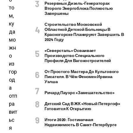
Резервных Дизель-Генераторах
то
Второго Энергоблока Полностью
Завершены
м,
ку
Строительство Московской
Областной Детской Больницы В
да
Красногорске Планируют Завершить В
мо
2024 Году
жн
«Северсталь» Осваивает
о
Производство Специального
Профиля Для Вагоностроителей
из
гор
От Простого Мастера До Культового
Писателя. В Чём Феномен Ирвина
од
Уэлша
а
Ричард Пауэрс «Замешательство»
отп
ра
Детский Сад В ЖК «Новый Петергоф»
Готовится К Открытию
вит
ьс
Итоги 2020: Гостиничная
Недвижимость В Санкт-Петербурге
я