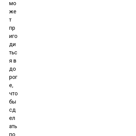
мо
же
т
пр
иго
ди
тьс
я в
до
рог
е,
что
бы
сд
ел
ать
по