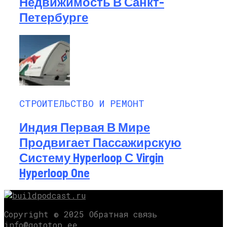
Недвижимость В Санкт-
Петербурге
СТРОИТЕЛЬСТВО И РЕМОНТ
Индия Первая В Мире
Продвигает Пассажирскую
Систему Hyperloop С Virgin
Hyperloop One
Copyright © 2025 Обратная связь
info@gototop.ee