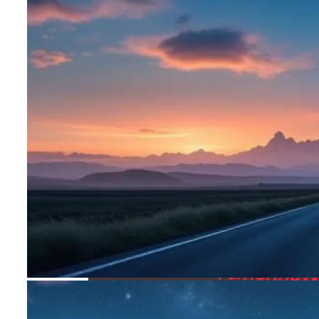
В Выборгском Районе
Обзор Противовирусного Препарата
Кагоцел
Дербент: Путеводитель По Главным
Достопримечательностям Древнего
Города
«Империя Вагнер»: Взгляд Изнутри На
Одну Из Самых Громких Историй
Нашего Времени
Монтажная Решётка Fischer Для
Коммуникаций На Производстве
Изучайте Транзитный Анализ Онлайн С