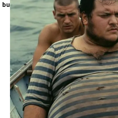
СТРОИТЕЛЬСТВО И РЕМОНТ
buildpodcast.ru
ЗДОРОВЬЕ И КРАСОТА
ПУТЕШЕСТВИЯ И ТУРИЗМ
ОТДЫХ И РАЗВЛЕЧЕНИЯ
В Gatchina Gardens Началось
Строительство Домов На
Рекреационной Набережной