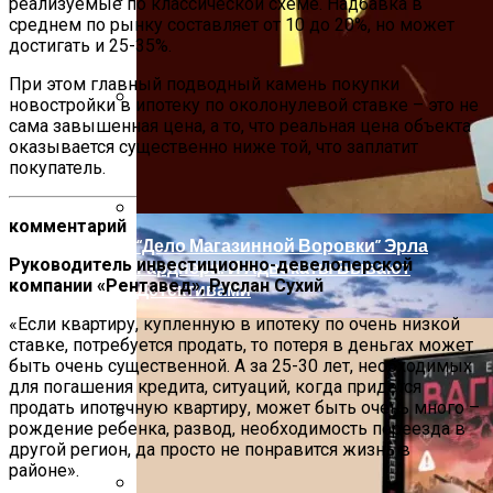
реализуемые по классической схеме. Надбавка в
«Жемчужная Гавань»
Почему Проблемы С Зубами Могут
среднем по рынку составляет от 10 до 20%, но может
Отразиться На Пищеварении? Топ-5
достигать и 25-35%.
Советов Для Профилактики От
При этом главный подводный камень покупки
Стоматолога
новостройки в ипотеку по околонулевой ставке – это не
сама завышенная цена, а то, что реальная цена объекта
Как Планировать Самостоятельное
оказывается существенно ниже той, что заплатит
Путешествие: 8 Ключевых Моментов
покупатель.
комментарий
“Дело Магазинной Воровки” Эрла
Руководитель инвестиционно-девелоперской
Гарднера. И Адвокаты Бывают
компании «Рентавед», Руслан Сухий
Детективами
«Если квартиру, купленную в ипотеку по очень низкой
ставке, потребуется продать, то потеря в деньгах может
быть очень существенной. А за 25-30 лет, необходимых
для погашения кредита, ситуаций, когда придется
продать ипотечную квартиру, может быть очень много –
рождение ребенка, развод, необходимость переезда в
другой регион, да просто не понравится жизнь в
«Главстрой Санкт-Петербург» Выбрал
районе».
Оператора Для Гостиничного Объекта