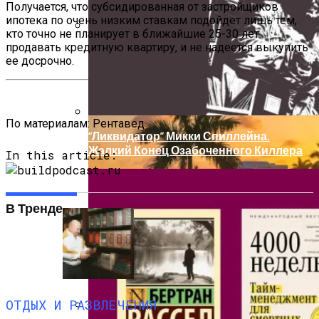
Институтом Smart И Расширьте Свои
Получается, что субсидированная от застройщиков
ипотека по очень низким ставкам подойдет лишь тем,
Границы
кто точно не планирует в ближайшие 25-30 лет
продавать кредитную квартиру, и не надеется выкупить
7 Мифов О Путешествиях
ее досрочно.
По материалам:
Рентавед
“Ликвидатор” Микки Спиллейна.
Жалкий Конец Озабоченного Киллера
In this article:
В Тренде
Арахисовая Паста Sugar Free (без
ОТДЫХ И РАЗВЛЕЧЕНИЯ
Сахара) От Be First