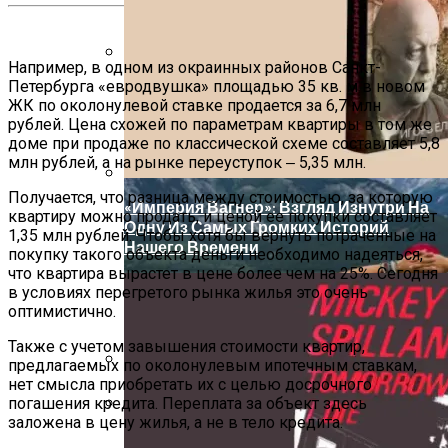
В Выборгском Районе
Обзор Противовирусного Препарата
Кагоцел
Например, в одном из окраинных районов Санкт-
Дербент: Путеводитель По Главным
Петербурга «евродвушка» площадью 35 кв. м в новом
ЖК по околонулевой ставке продается за 6,7 млн
Достопримечательностям Древнего
рублей. Цена схожей по параметрам квартиры в том же
Города
доме при продаже по классической схеме составляет 5,8
млн рублей, а на рынке переуступок ‒ 5,35 млн.
Получается, что разница между стоимостью, за которую
«Империя Вагнер»: Взгляд Изнутри На
квартиру можно продать, и ценой ее покупки составляет
Одну Из Самых Громких Историй
1,35 млн рублей. Чтобы хотя бы вернуть потраченные на
Нашего Времени
покупку такого объекта деньги необходимо надеяться,
что квартира вырастет в цене более чем на 25%. Сегодня
в условиях перегретого рынка жилья это очень
оптимистично.
Также с учетом завышения стоимости квартир,
предлагаемых по околонулевым ипотечным ставкам,
нет смысла приобретать их с целью досрочного
Монтажная Решётка Fischer Для
погашения кредита. Переплата за объект здесь
Коммуникаций На Производстве
заложена в цену жилья, а не в тело кредита.
Изучайте Транзитный Анализ Онлайн С