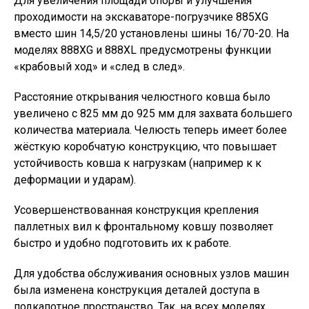
Для увеличения площади опоры и улучшения
проходимости на экскаваторе-погрузчике 885XG
вместо шин 14,5/20 установлены шины 16/70-20. На
моделях 888XG и 888XL предусмотрены функции
«крабовый ход» и «след в след».
Расстояние открывания челюстного ковша было
увеличено с 825 мм до 925 мм для захвата большего
количества материала. Челюсть теперь имеет более
жёсткую коробчатую конструкцию, что повышает
устойчивость ковша к нагрузкам (например к к
деформации и ударам).
Усовершенствованная конструкция крепления
паллетных вил к фронтальному ковшу позволяет
быстро и удобно подготовить их к работе.
Для удобства обслуживания основных узлов машин
была изменена конструкция деталей доступа в
подкапотное пространство. Так, на всех моделях