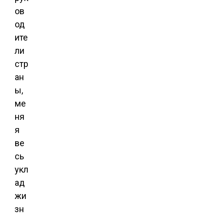
ов
од
ите
ли
стр
ан
ы,
ме
ня
я
ве
сь
укл
ад
жи
зн