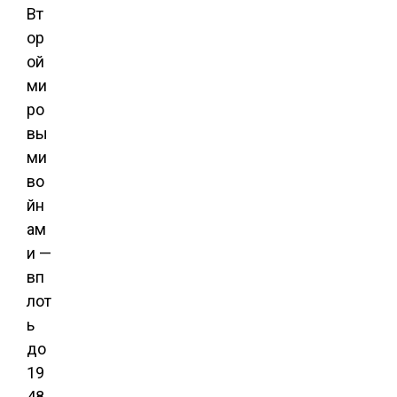
Вт
ор
ой
ми
ро
вы
ми
во
йн
ам
и —
вп
лот
ь
до
19
48