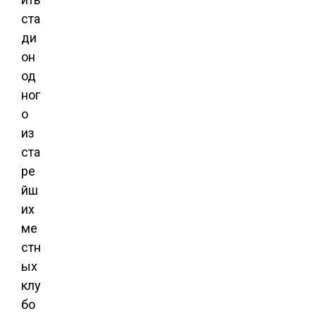
ста
ди
он
од
ног
о
из
ста
ре
йш
их
ме
стн
ых
клу
бо