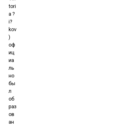
tori
a ?
i?
kov
)
оф
иц
иа
ль
но
бы
л
об
раз
ов
ан