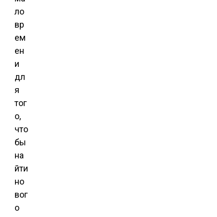
ло
вр
ем
ен
и
дл
я
тог
о,
что
бы
на
йти
но
вог
о