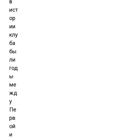
в
ист
ор
ии
клу
ба
бы
ли
год
ы
ме
жд
у
Пе
рв
ой
и