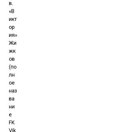
в.
«В
икт
ор
ия»
Жи
жк
ов
(по
лн
ое
наз
ва
ни
е
FK
Vik