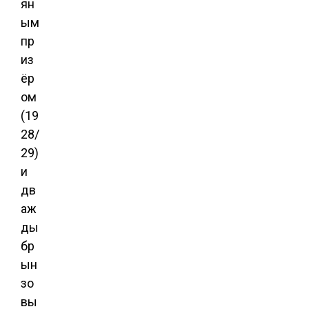
ян
ым
пр
из
ёр
ом
(19
28/
29)
и
дв
аж
ды
бр
ын
зо
вы