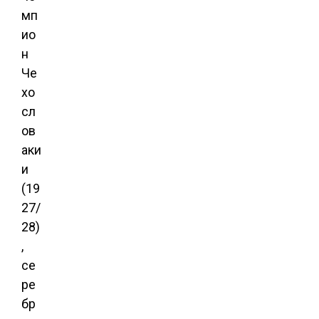
мп
ио
н
Че
хо
сл
ов
аки
и
(19
27/
28)
,
се
ре
бр