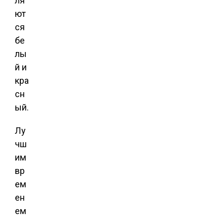
ля
ют
ся
бе
лы
й и
кра
сн
ый.
Лу
чш
им
вр
ем
ен
ем