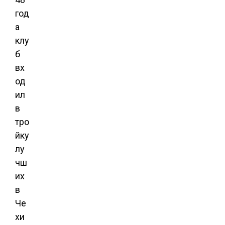
год
а
клу
б
вх
од
ил
в
тро
йку
лу
чш
их
в
Че
хи