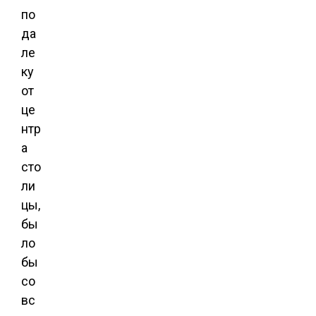
по
да
ле
ку
от
це
нтр
а
сто
ли
цы,
бы
ло
бы
со
вс