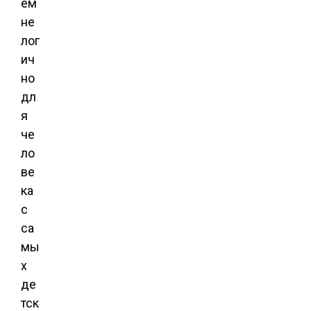
ем
не
лог
ич
но
дл
я
че
ло
ве
ка
с
са
мы
х
де
тск