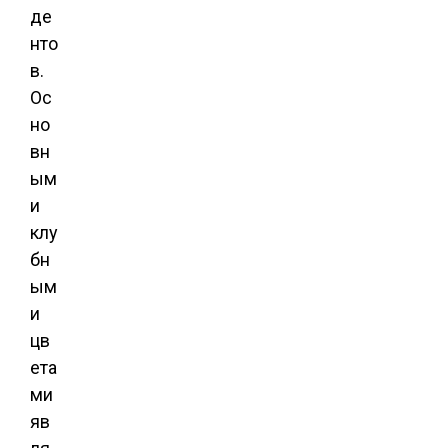
де
нто
в.
Ос
но
вн
ым
и
клу
бн
ым
и
цв
ета
ми
яв