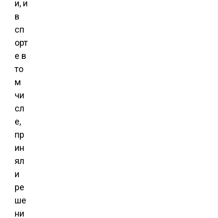
и, и
в
сп
орт
е в
то
м
чи
сл
е,
пр
ин
ял
и
ре
ше
ни