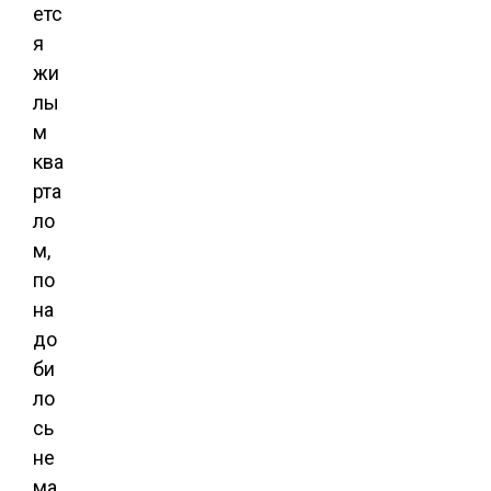
етс
я
жи
лы
м
ква
рта
ло
м,
по
на
до
би
ло
сь
не
ма