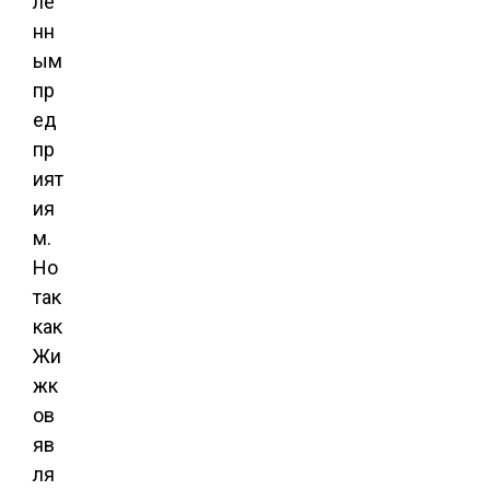
ле
нн
ым
пр
ед
пр
ият
ия
м.
Но
так
как
Жи
жк
ов
яв
ля