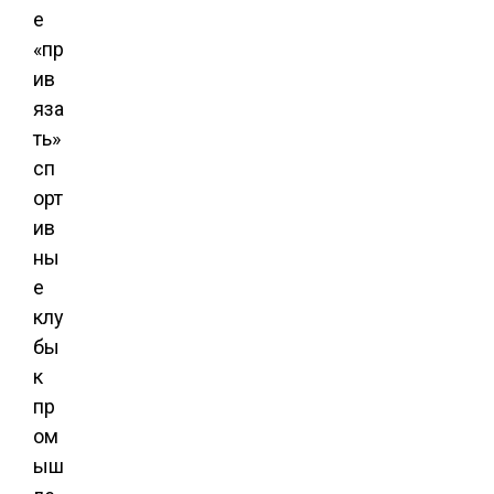
е
«пр
ив
яза
ть»
сп
орт
ив
ны
е
клу
бы
к
пр
ом
ыш