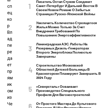
Писатель Остап Стужев Соединит
сп
Санкт-Петербург И Дальний Восток В
Своем Новом Романе О Забытых
ец
Страницах Русско-Японской Войны
ко
Увеличить Количество Строящегося
р
Жилья Можно Только За Счет
Внедрения Требований По
Вл
Повышению Энергоэффективности
ад
Ленинградская АЭС: Работы На
пе
Резервных Дизель-Генераторах
ре
Второго Энергоблока Полностью
Завершены
да
ет
Строительство Московской
Областной Детской Больницы В
пр
Красногорске Планируют Завершить В
ям
2024 Году
ик
«Северсталь» Осваивает
ом
Производство Специального
Профиля Для Вагоностроителей
из
Че
От Простого Мастера До Культового
Писателя. В Чём Феномен Ирвина