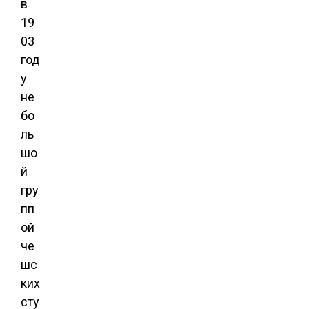
в
19
03
год
у
не
бо
ль
шо
й
гру
пп
ой
че
шс
ких
сту