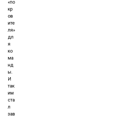
«по
кр
ов
ите
ля»
дл
я
ко
ма
нд
ы.
И
так
им
ста
л
зав