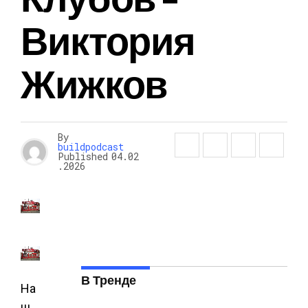
Виктория
Жижков
By
buildpodcast
Published
04.02
.2026
В Тренде
На
ш