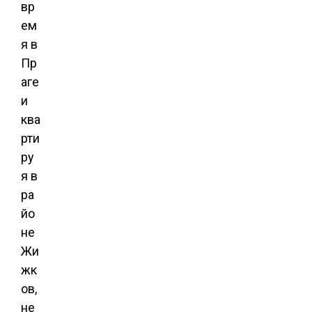
вр
ем
я в
Пр
аге
и
ква
рти
ру
я в
ра
йо
не
Жи
жк
ов,
не