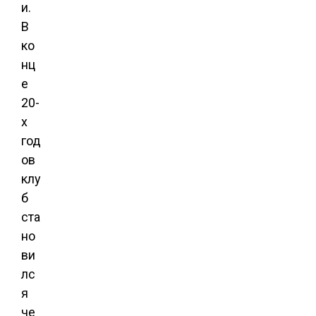
и.
В
ко
нц
е
20-
х
год
ов
клу
б
ста
но
ви
лс
я
че