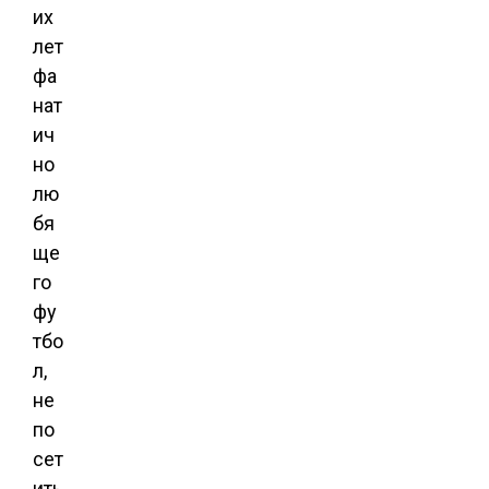
их
лет
фа
нат
ич
но
лю
бя
ще
го
фу
тбо
л,
не
по
сет
ить