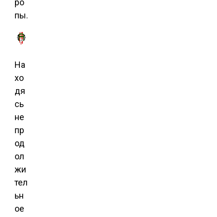
ро
пы.
На
хо
дя
сь
не
пр
од
ол
жи
тел
ьн
ое