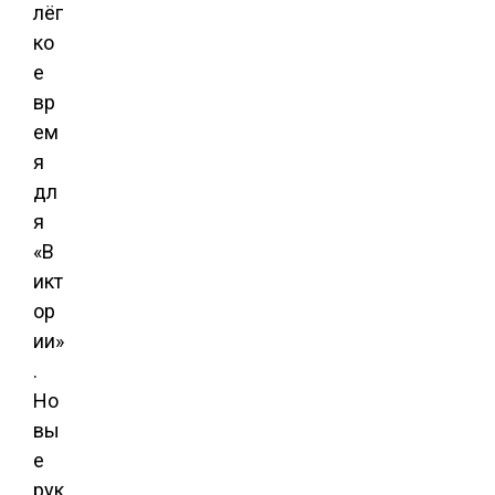
лёг
ко
е
вр
ем
я
дл
я
«В
икт
ор
ии»
.
Но
вы
е
рук