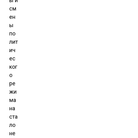
ы и
см
ен
ы
по
лит
ич
ес
ког
о
ре
жи
ма
на
ста
ло
не