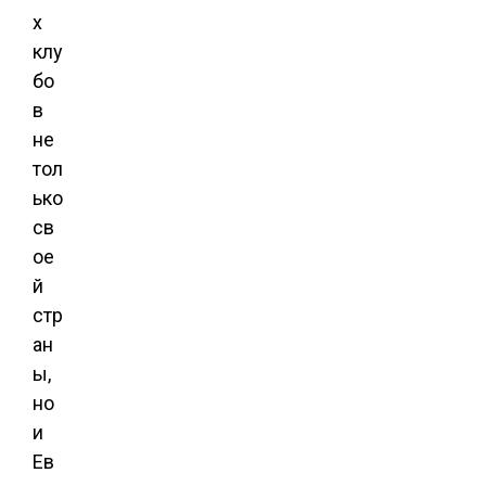
х
клу
бо
в
не
тол
ько
св
ое
й
стр
ан
ы,
но
и
Ев