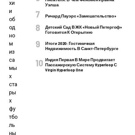
хи
Уэлша
и
Ричард Пауэрс «Замешательство»
об
од
Детский Сад В ЖК «Новый Петергоф»
Готовится К Открытию
но
м
Итоги 2020: Гостиничная
Недвижимость В Санкт-Петербурге
из
са
Индия Первая В Мире Продвигает
Пассажирскую Систему Hyperloop С
мы
Virgin Hyperloop One
х
ста
ры
х
фу
тбо
ль
ны