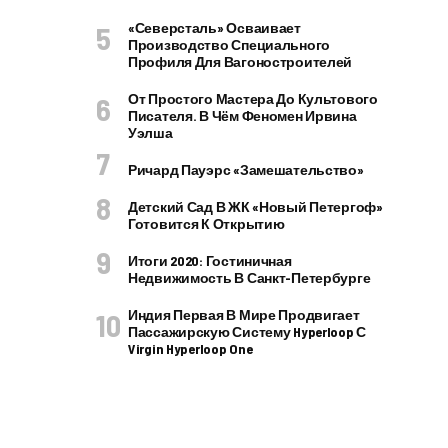
«Северсталь» Осваивает
Производство Специального
Профиля Для Вагоностроителей
От Простого Мастера До Культового
Писателя. В Чём Феномен Ирвина
Уэлша
Ричард Пауэрс «Замешательство»
Детский Сад В ЖК «Новый Петергоф»
Готовится К Открытию
Итоги 2020: Гостиничная
Недвижимость В Санкт-Петербурге
Индия Первая В Мире Продвигает
Пассажирскую Систему Hyperloop С
Virgin Hyperloop One