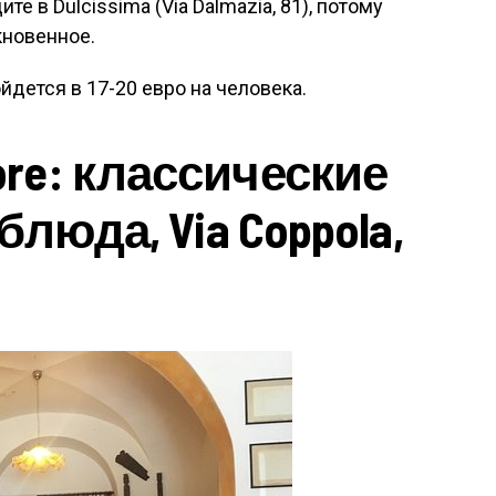
те в Dulcissima (Via Dalmazia, 81), потому
кновенное.
дется в 17-20 евро на человека.
 Fiore: классические
люда, Via Coppola,