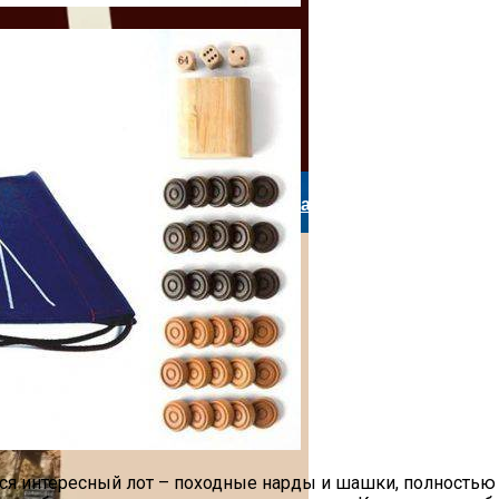
ешествие: 8 Ключевых Моментов
ера. И Адвокаты Бывают Детективами
ов Санкт-Петербурга: Итоги I Полугодия 2026 Года
Институтом Smart И Расширьте Свои Границы
лся интересный лот – походные нарды и шашки, полностью 