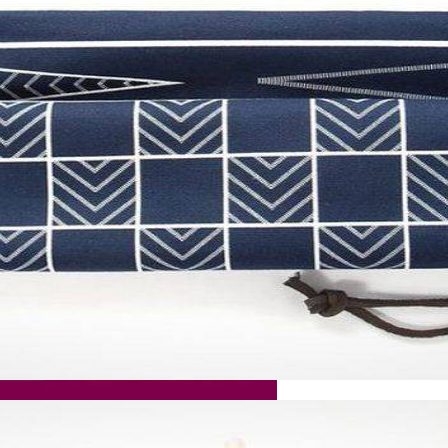
 Конец Озабоченного Киллера
ия