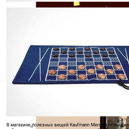
Как Планировать Самостоятельное Пут
“Дело Магазинной Воровки” Эрла Гардн
Первичный Рынок Сервисных Апартамент
Изучайте Транзитный Анализ Онлайн С 
В магазине полезных вещей Kaufmann Mercantile появи