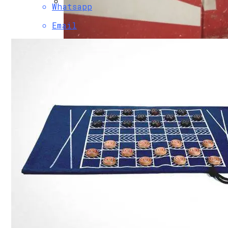
Whatsapp
Почему Проблемы С Зубами Могут Отра
Email
Как Отдыхать Как Джейсон Момоа И Але
«Человек В Высоком Замке» Филипа К. 
Проект Нового Детского Сада Во Всево
Обзор Противовирусного Препарата Ка