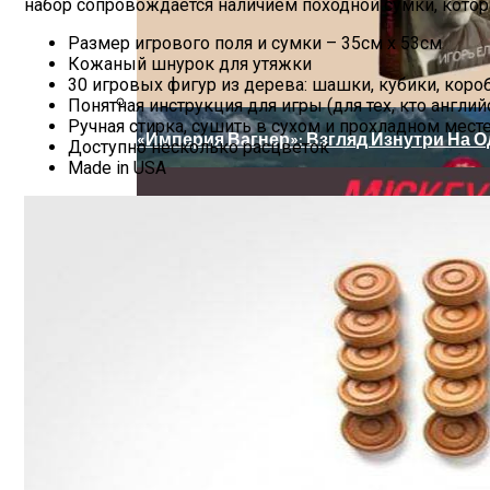
набор сопровождается наличием походной сумки, котор
Дербент: Путеводитель По Главным До
Размер игрового поля и сумки – 35см x 53см
Кожаный шнурок для утяжки
30 игровых фигур из дерева: шашки, кубики, коро
Понятная инструкция для игры (для тех, кто англи
Ручная стирка, сушить в сухом и прохладном мест
«Империя Вагнер»: Взгляд Изнутри На 
Доступно несколько расцветок
Made in USA
Рынок Офисной Недвижимости В Санкт-П
Арахисовая Паста Sugar Free (без Сахара) 
7 Мифов О Путешествиях