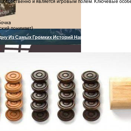
ая собственно и является игровым полем. Ключевые особе
стопримечательностям Древнего Города
бочка
йский понимает)
е
Одну Из Самых Громких Историй Нашего Времени
етербурге: Результаты За 9 Месяцев 2021 Года
От Be First