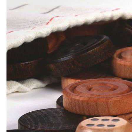
Нон-Фикшн Новой Волны: От Саморазви