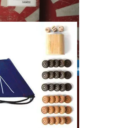
зиться На Пищеварении? Топ-5 Советов Для Профилакт
ксандр Овечкин: Шесть Идей Для Активного Путешестви
Дика: Мир, В Котором Победили Нацисты
ложске
гоцел