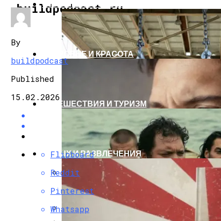
СТРОИТЕЛЬСТВО И РЕМОНТ
buildpodcast.ru
By
ЗДОРОВЬЕ И КРАСОТА
buildpodcast
Published
15.02.2026
ПУТЕШЕСТВИЯ И ТУРИЗМ
ОТДЫХ И РАЗВЛЕЧЕНИЯ
Flipboard
Reddit
«Сибирский Цемент» Подвёл Итоги За Де
Pinterest
В Санкт-Петербурге Открылся Отель IN2
Whatsapp