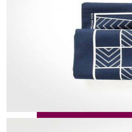
“Ликвидатор” Микки Спиллейна. Жалкий
Принципы Красивой Осанки
Рейтинг Лучших Частных Гидов Маврик