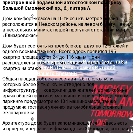
В Gatchina Gardens Началось
пристроенной подземной автостоянкой по адресу
Строительство Домов На
Обзор Противовирусного Препарата
Большой Смоленский пр., 6., литера А.
Рекреационной Набережной
Кагоцел
Дом комфорт-класса на 10 тысяч кв. метров жилья
расположится в Невском районе, на левом берегу Невы,
Как Планировать Самостоятельное
в нескольких минутах пешей прогулки от станции метро
Путешествие: 8 Ключевых Моментов
«Елизаровская».
Дом будет состоять из трех блоков: двух по 12 этажей и
одного восьмиэтажного. Всего здесь появится 195
квартир площадью от 24 до 116 кв. м – они
«Империя Вагнер»: Взгляд Изнутри На
распределены по четырем секциям-парадным, по 5-8
Одну Из Самых Громких Историй
квартир на этаже.
Нашего Времени
Общая площадь объекта составит 26 тыс. кв. м, из
которых более 2 тыс. кв. м отведено под
инфраструктуру – коворкинг для жителей дома, кабинет
врача общей практики, магазины и офисы. В подземном
паркинге предусмотрено 134 машиноместа, также
продумана гостевая уличная автомобильная стоянка и
велопарковка.
Архитектура
дома будет запоминающейся — здесь есть
В Локации «Золотого Треугольника»
и эркеры, и террасы, и фламандская 3D-кладка, которая
Изучайте Транзитный Анализ Онлайн С