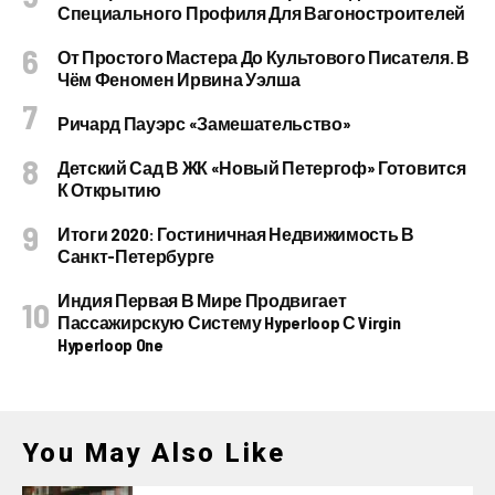
Специального Профиля Для Вагоностроителей
От Простого Мастера До Культового Писателя. В
Чём Феномен Ирвина Уэлша
Ричард Пауэрс «Замешательство»
Детский Сад В ЖК «Новый Петергоф» Готовится
К Открытию
Итоги 2020: Гостиничная Недвижимость В
Санкт-Петербурге
Индия Первая В Мире Продвигает
Пассажирскую Систему Hyperloop С Virgin
Hyperloop One
You May Also Like