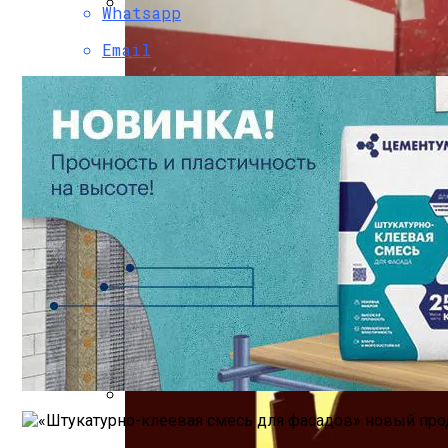
Whatsapp
Гендерная Нутрициология: Женское Здо
Email
Глэмпинг: Когда Природа Встречает Ро
«Человек В Высоком Замке» Филипа К. 
ГК «Ленстройтрест» Подписала Договор
Почему Проблемы С Зубами Могут Отра