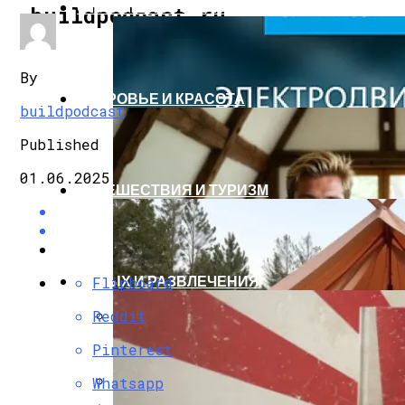
СТРОИТЕЛЬСТВО И РЕМОНТ
buildpodcast.ru
By
ЗДОРОВЬЕ И КРАСОТА
buildpodcast
Published
01.06.2025
ПУТЕШЕСТВИЯ И ТУРИЗМ
ОТДЫХ И РАЗВЛЕЧЕНИЯ
Flipboard
Reddit
Grundfos SPE Энергоэффективный Сква
Pinterest
Асинхронный Тяговый Двигатель Про
Whatsapp