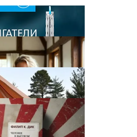
жинный Насос На Постоянных Магнитах
шёл Приёмочную Комиссию