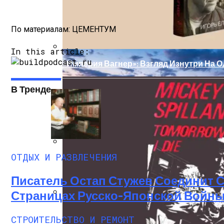
Как Планировать Самостоятельное Пут
По материалам:
ЦЕМЕНТУМ
In this article:
«Империя Вагнер»: Взгляд Изнутри На 
В Тренде
В Локации «Золотого Треугольника» В
ОТДЫХ И РАЗВЛЕЧЕНИЯ
Изучайте Транзитный Анализ Онлайн С 
Писатель Остап Стужев Соединит 
Страницах Русско-Японской Войн
Дербент: Путеводитель По Главным До
СТРОИТЕЛЬСТВО И РЕМОНТ