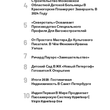
Строительство Московской
Областной Детской Больницы В
Красногорске Планируют Завершить В
2024 Году
«Северсталь» Осваивает
Производство Специального
Профиля Для Вагоностроителей
От Простого Мастера До Культового
Писателя. В Чём Феномен Ирвина
Уэлша
Ричард Пауэрс «Замешательство»
Детский Сад В ЖК «Новый Петергоф»
Готовится К Открытию
Итоги 2020: Гостиничная
Недвижимость В Санкт-Петербурге
Индия Первая В Мире Продвигает
Пассажирскую Систему Hyperloop С
Virgin Hyperloop One