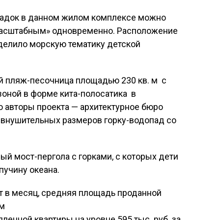
щадок в данном жилом комплексе можно
масштабным» одновременно. Расположение
делило морскую тематику детской
ий пляж-песочница площадью 230 кв. м с
зоной в форме кита-полосатика в
о авторы проекта — архитектурное бюро
 внушительных размеров горку-водопад со
ый мост-пергола с горками, с которых дети
пучину океана.
т в месяц, средняя площадь проданной
 м
пленной квартиры на уровне 595 тыс. руб. за