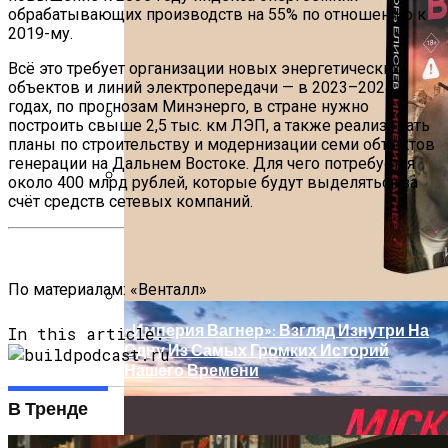
обрабатывающих производств на 55% по отношению к
2019-му.
Всё это требует организации новых энергетических
объектов и линий электропередачи — в 2023–2024
годах, по прогнозам Минэнерго, в стране нужно
построить свыше 2,5 тыс. км ЛЭП, а также реализовать
планы по строительству и модернизации семи объектов
Обзор Противовирусного Препарата
генерации на Дальнем Востоке. Для чего потребуется
Кагоцел
около 400 млрд рублей, которые будут выделяться за
счёт средств сетевых компаний.
Как Планировать Самостоятельное
Путешествие: 8 Ключевых Моментов
По материалам:
«Венталл»
«Империя Вагнер»: Взгляд Изнутри На
In this article:
Одну Из Самых Громких Историй
Нашего Времени
В Тренде