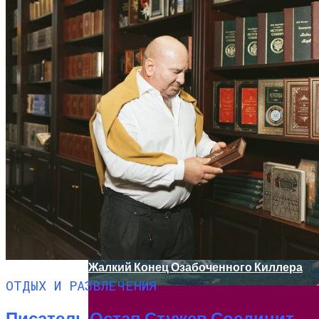
Изучайте Транзитный Анализ Онлайн С
Институтом Smart И Расширьте Свои
Границы
Дербент: Путеводитель По Главным
Достопримечательностям Древнего
Города
“Ликвидатор” Микки Спиллейна.
Жалкий Конец Озабоченного Киллера
ОТДЫХ И РАЗВЛЕЧЕНИЯ
Писатель Остап Стужев Соединит