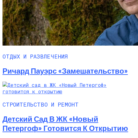
ОТДЫХ И РАЗВЛЕЧЕНИЯ
Ричард Пауэрс «Замешательство»
СТРОИТЕЛЬСТВО И РЕМОНТ
Детский Сад В ЖК «Новый
Петергоф» Готовится К Открытию