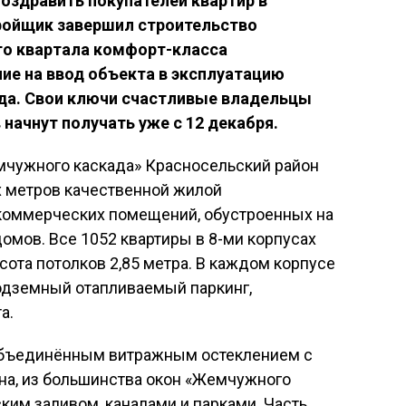
здравить покупателей квартир в
ройщик
завершил строительство
го квартала комфорт-класса
е на ввод объекта в эксплуатацию
ода. Свои ключи счастливые владельцы
 начнут получать уже с 12 декабря.
мчужного каскада» Красносельский район
ых метров качественной жилой
м коммерческих помещений, обустроенных на
омов. Все 1052 квартиры в 8-ми корпусах
сота потолков 2,85 метра. В каждом корпусе
подземный отапливаемый паркинг,
а.
объединённым витражным остеклением с
а, из большинства окон «Жемчужного
им заливом, каналами и парками. Часть