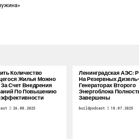
чужина»
ить Количество
Ленинградская АЭС: 
щегося Жилья Можно
На Резервных Дизель
 За Счет Внедрения
Генераторах Второго
ваний По Повышению
Энергоблока Полнос
оэффективности
Завершены
cast
26.08.2025
buildpodcast
18.07.2025