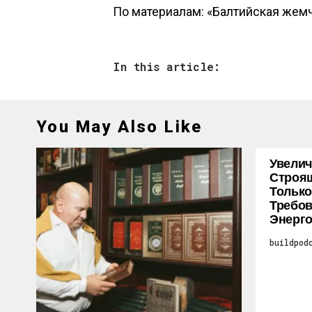
По материалам:
«Балтийская жем
In this article:
You May Also Like
Увелич
Строя
Только
Требо
Энерг
buildpod