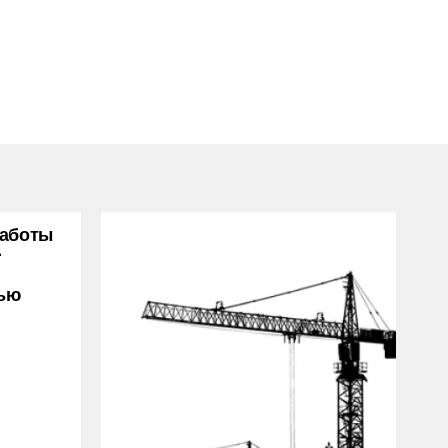
Работы
-
тью