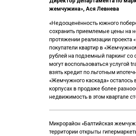
Директор департамента по марк
жемчужина», Ася Левнева
«Недооценённость южного побере
сохранить приемлемые цены на н
протяжении реализации проекта «
покупатели квартир в «Жемчужном
рублей на подземный паркинг со с
могут воспользоваться услугой tr
взять кредит по льготным ипоте
«Жемчужного каскада» осталось в
корпусах в продаже более разно
недвижимость в этом квартале ст
Микрорайон «Балтийская жемчужин
территории открыты гипермаркет