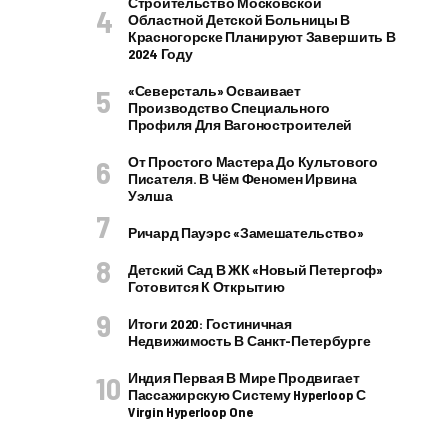
Строительство Московской
Областной Детской Больницы В
Красногорске Планируют Завершить В
2024 Году
«Северсталь» Осваивает
Производство Специального
Профиля Для Вагоностроителей
От Простого Мастера До Культового
Писателя. В Чём Феномен Ирвина
Уэлша
Ричард Пауэрс «Замешательство»
Детский Сад В ЖК «Новый Петергоф»
Готовится К Открытию
Итоги 2020: Гостиничная
Недвижимость В Санкт-Петербурге
Индия Первая В Мире Продвигает
Пассажирскую Систему Hyperloop С
Virgin Hyperloop One