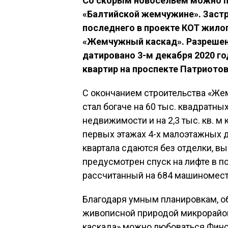
Со скорым новосельем можно по
«Балтийской жемчужине».
Заст
последнего в проекте КОТ жило
«Жемчужный каскад». Разрешени
датировано 3-м декабря 2020 г
квартир на проспекте Патриотов
С окончанием строительства «Же
стал богаче на 60 тыс. квадратн
недвижимости и на 2,3 тыс. кв. 
первых этажах 4-х малоэтажных д
квартала сдаются без отделки, вы
предусмотрен спуск на лифте в 
рассчитанный на 684 машиномест
Благодаря умным планировкам, 
живописной природой микрорайон
каскада» можно любоваться Финск