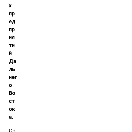
х
пр
ед
пр
ия
ти
й
Да
ль
нег
о
Во
ст
ок
а.
Со