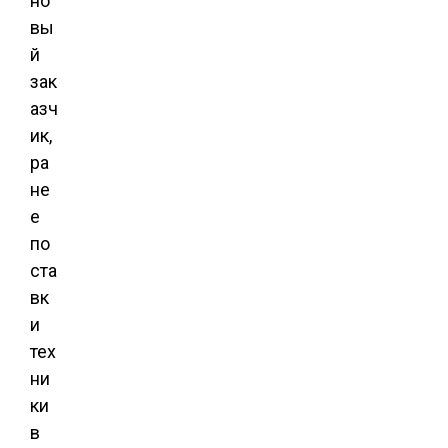
но
вы
й
зак
азч
ик,
ра
не
е
по
ста
вк
и
тех
ни
ки
в