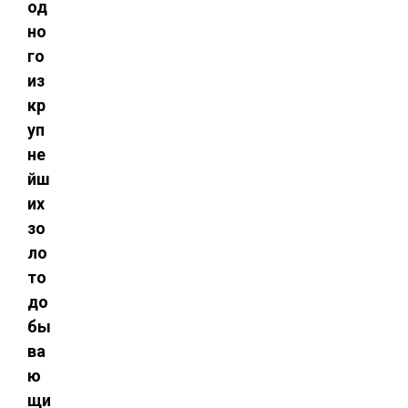
од
но
го
из
кр
уп
не
йш
их
зо
ло
то
до
бы
ва
ю
щи