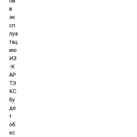
ов
в
эк
сп
луа
тац
ию
ИЗ
-К
АР
ТЭ
КС
бу
де
т
об
ес