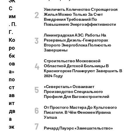
ЭК
С
Увеличить Количество Строящегося
Жилья Можно Только За Счет
им
Внедрения Требований По
. П.
Повышению Энергоэффективности
Г.
Ленинградская АЭС: Работы На
Ко
Резервных Дизель-Генераторах
Второго Энергоблока Полностью
ро
Завершены
бк
Строительство Московской
ов
Областной Детской Больницы В
Красногорске Планируют Завершить В
а»
2024 Году
по
«Северсталь» Осваивает
ст
Производство Специального
ав
Профиля Для Вагоностроителей
ит
От Простого Мастера До Культового
дв
Писателя. В Чём Феномен Ирвина
Уэлша
а
эк
Ричард Пауэрс «Замешательство»