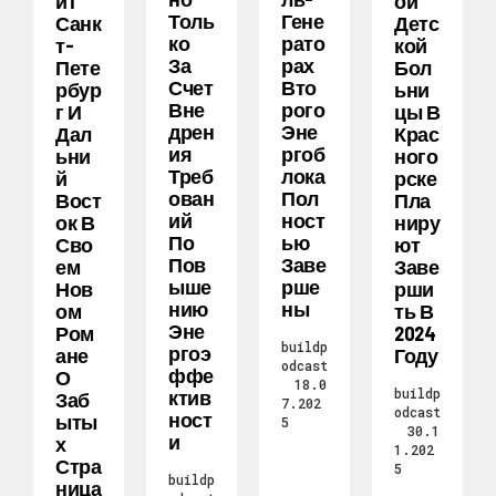
Ит
Ой
Толь
Гене
Санк
Детс
Ко
Рато
Т-
Кой
За
Рах
Пете
Бол
Счет
Вто
Рбур
Ьни
Вне
Рого
Г И
Цы В
Дрен
Эне
Дал
Крас
Ия
Ргоб
Ьни
Ного
Треб
Лока
Й
Рске
Ован
Пол
Вост
Пла
Ий
Ност
Ок В
Ниру
По
Ью
Сво
Ют
Пов
Заве
Ем
Заве
Ыше
Рше
Нов
Рши
Нию
Ны
Ом
Ть В
Эне
Ром
2024
buildp
Ргоэ
Ане
Году
odcast
Ффе
О
18.0
buildp
Ктив
Заб
7.202
odcast
Ност
Ыты
5
30.1
И
Х
1.202
Стра
5
buildp
Ница