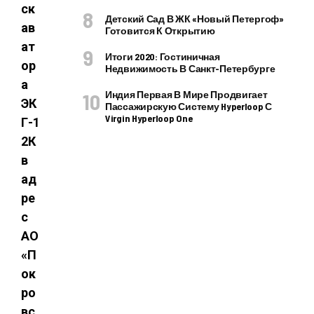
ск
Детский Сад В ЖК «Новый Петергоф»
ав
Готовится К Открытию
ат
Итоги 2020: Гостиничная
ор
Недвижимость В Санкт-Петербурге
а
Индия Первая В Мире Продвигает
ЭК
Пассажирскую Систему Hyperloop С
Virgin Hyperloop One
Г-1
2К
в
ад
ре
с
АО
«П
ок
ро
вс