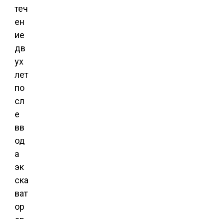
теч
ен
ие
дв
ух
лет
по
сл
е
вв
од
а
эк
ска
ват
ор