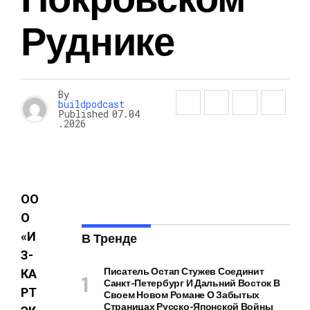
Руднике
By
buildpodcast
Published
07.04
.2026
ОО
О
«И
В Тренде
З-
Писатель Остап Стужев Соединит
КА
Санкт-Петербург И Дальний Восток В
РТ
Своем Новом Романе О Забытых
Страницах Русско-Японской Войны