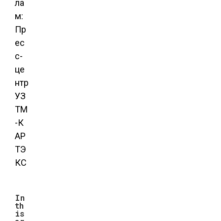
ла
м:
Пр
ес
с-
це
нтр
УЗ
ТМ
-К
АР
ТЭ
КС
In
th
is