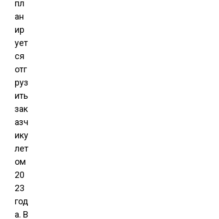
пл
ан
ир
ует
ся
отг
руз
ить
зак
азч
ику
лет
ом
20
23
год
а. В