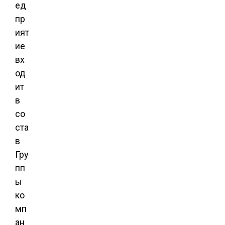
ед
пр
ият
ие
вх
од
ит
в
со
ста
в
Гру
пп
ы
ко
мп
ан