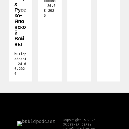
odcast
Х
26.0
Русс
8.202
Ко-
5
Япо
Нско
Й
Вой
Ны
buildp
odcast
24.0
6.202
6
Copyright © 2025
Обратная связь
info@gototop.ee