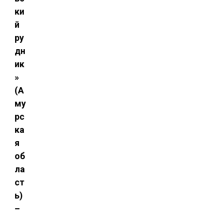
ки
й
ру
дн
ик
»
(А
му
рс
ка
я
об
ла
ст
ь)
–