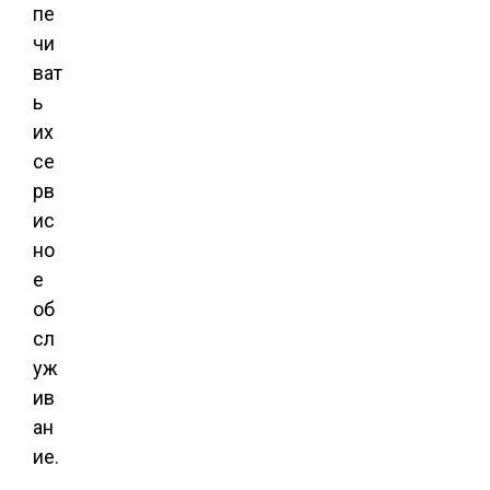
пе
чи
ват
ь
их
се
рв
ис
но
е
об
сл
уж
ив
ан
ие.