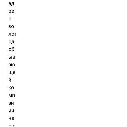
ад
ре
с
зо
лот
од
об
ыв
аю
ще
й
ко
мп
ан
ии
не
ос