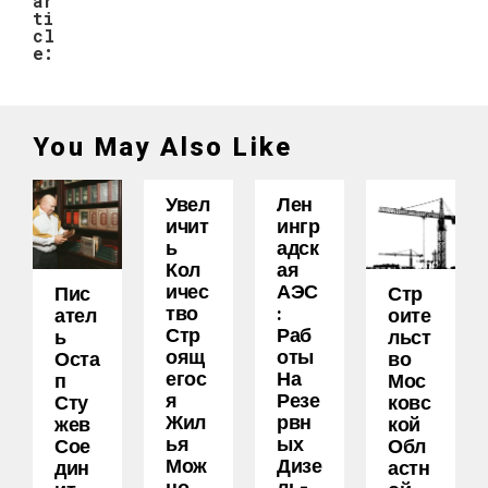
ar
ti
cl
e:
You May Also Like
Увел
Лен
Ичит
Ингр
Ь
Адск
Кол
Ая
Ичес
АЭС
Пис
Стр
Тво
:
Ател
Оите
Стр
Раб
Ь
Льст
Оящ
Оты
Оста
Во
Егос
На
П
Мос
Я
Резе
Сту
Ковс
Жил
Рвн
Жев
Кой
Ья
Ых
Сое
Обл
Мож
Дизе
Дин
Астн
Но
Ль-