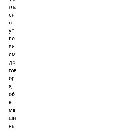
гла
сн
о
ус
ло
ви
ям
до
гов
ор
а,
об
е
ма
ши
ны