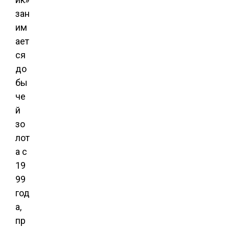
зан
им
ает
ся
до
бы
че
й
зо
лот
а с
19
99
год
а,
пр