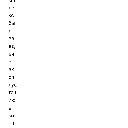
ле
кс
бы
л
вв
ед
ен
в
эк
сп
луа
тац
ию
в
ко
нц