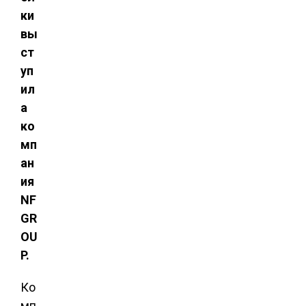
ки
вы
ст
уп
ил
а
ко
мп
ан
ия
NF
GR
OU
P.
Ко
мп