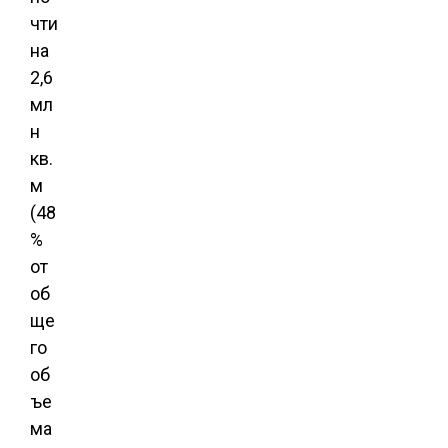
чти
на
2,6
мл
н
кв.
м
(48
%
от
об
ще
го
об
ъе
ма