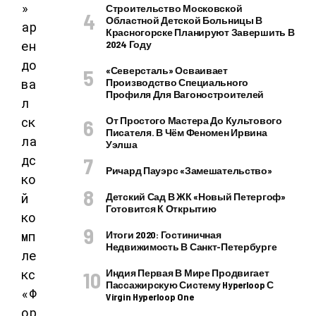
Строительство Московской
Областной Детской Больницы В
Красногорске Планируют Завершить В
2024 Году
«Северсталь» Осваивает
Производство Специального
Профиля Для Вагоностроителей
От Простого Мастера До Культового
Писателя. В Чём Феномен Ирвина
Уэлша
Ричард Пауэрс «Замешательство»
Детский Сад В ЖК «Новый Петергоф»
Готовится К Открытию
Итоги 2020: Гостиничная
Недвижимость В Санкт-Петербурге
Индия Первая В Мире Продвигает
Пассажирскую Систему Hyperloop С
Virgin Hyperloop One