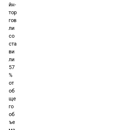
йн-
тор
гов
ли
со
ста
ви
ли
57
%
от
об
ще
го
об
ъе
ма