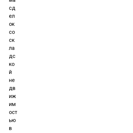
сд
ел
ок
со
ск
ла
дс
ко
й
не
дв
иж
им
ост
ью
в