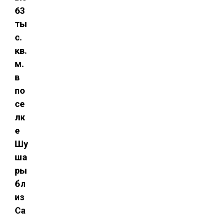
63
ты
с.
кв.
м.
в
по
се
лк
е
Шу
ша
ры
бл
из
Са