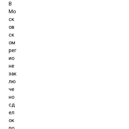
В
Мо
ск
ов
ск
ом
рег
ио
не
зак
лю
че
но
сд
ел
ок
по