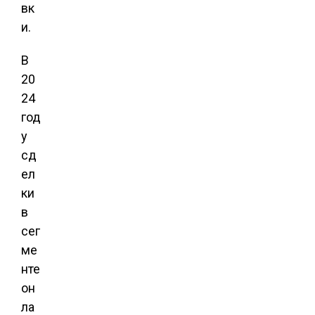
вк
и.
В
20
24
год
у
сд
ел
ки
в
сег
ме
нте
он
ла