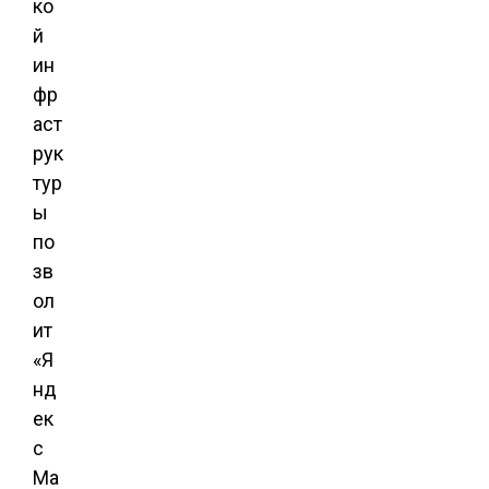
ко
й
ин
фр
аст
рук
тур
ы
по
зв
ол
ит
«Я
нд
ек
с
Ма