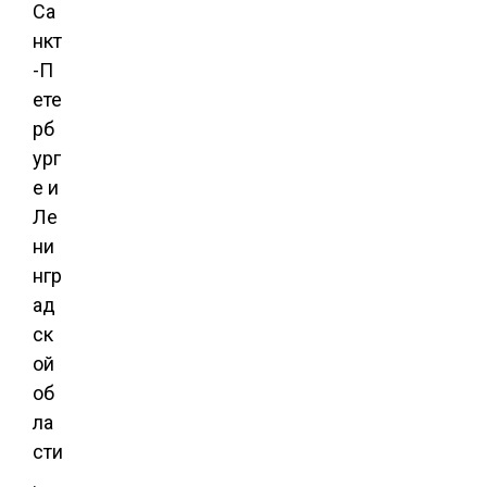
Са
нкт
-П
ете
рб
ург
е и
Ле
ни
нгр
ад
ск
ой
об
ла
сти
.