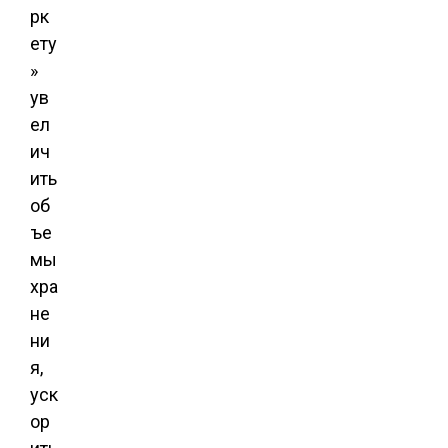
рк
ету
»
ув
ел
ич
ить
об
ъе
мы
хра
не
ни
я,
уск
ор