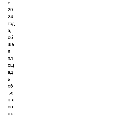
е
20
24
год
а,
об
ща
я
пл
ощ
ад
ь
об
ъе
кта
со
ста