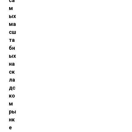
са
м
ых
ма
сш
та
бн
ых
на
ск
ла
дс
ко
м
ры
нк
е