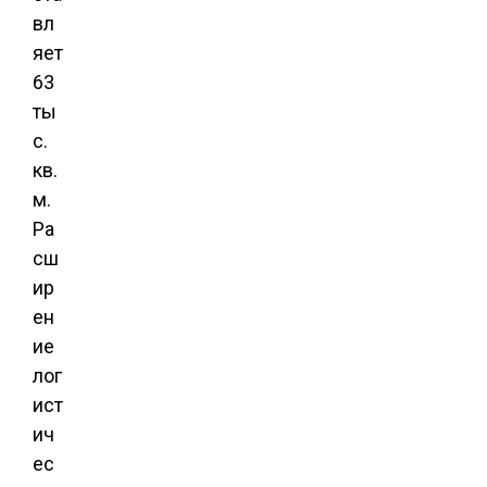
вл
яет
63
ты
с.
кв.
м.
Ра
сш
ир
ен
ие
лог
ист
ич
ес