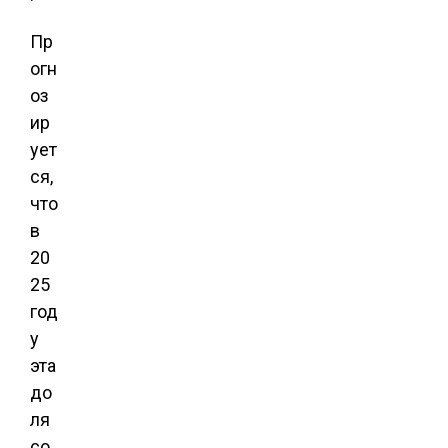
Пр
огн
оз
ир
ует
ся,
что
в
20
25
год
у
эта
до
ля
со