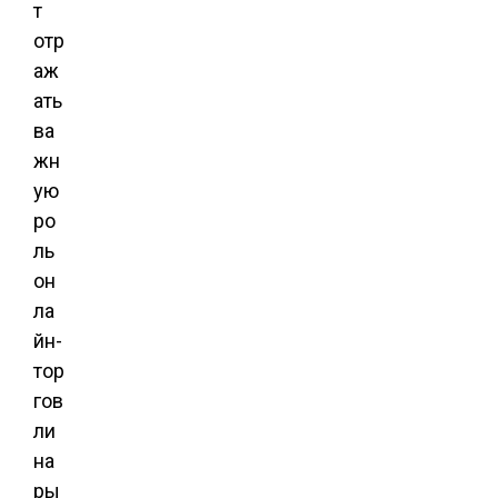
т
отр
аж
ать
ва
жн
ую
ро
ль
он
ла
йн-
тор
гов
ли
на
ры