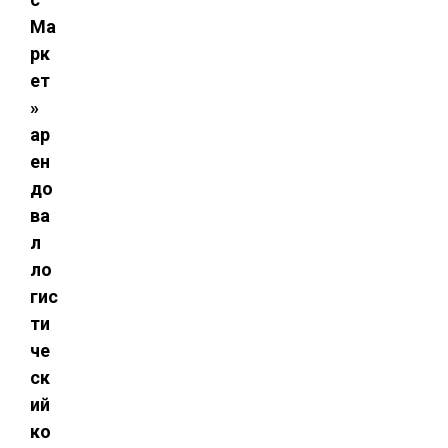
Ма
рк
ет
»
ар
ен
до
ва
л
ло
гис
ти
че
ск
ий
ко