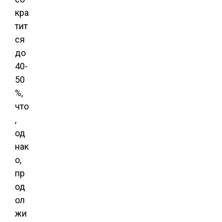
кра
тит
ся
до
40-
50
%,
что
,
од
нак
о,
пр
од
ол
жи