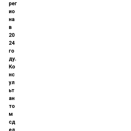
рег
ио
на
в
20
24
го
ду.
Ко
нс
ул
ьт
ан
то
м
сд
ел