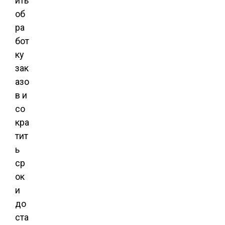
ить
об
ра
бот
ку
зак
азо
в и
со
кра
тит
ь
ср
ок
и
до
ста