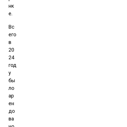
нк
е.
Вс
его
в
20
24
год
у
бы
ло
ар
ен
до
ва
но