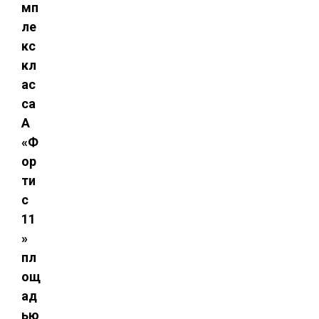
мп
ле
кс
кл
ас
са
A
«Ф
ор
ти
с
11
»
пл
ощ
ад
ью