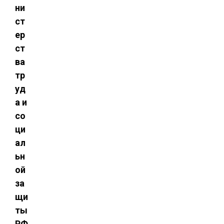
ни
ст
ер
ст
ва
тр
уд
а и
со
ци
ал
ьн
ой
за
щи
ты
РФ