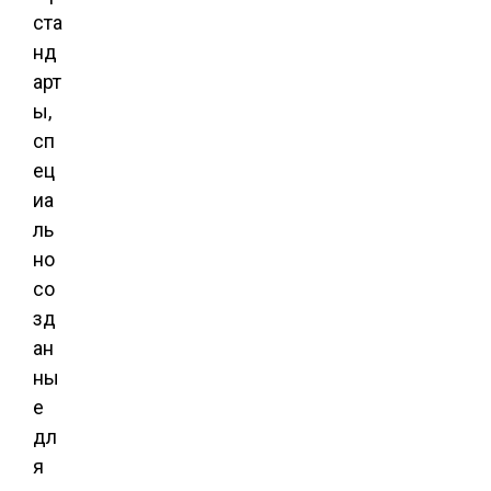
ста
нд
арт
ы,
сп
ец
иа
ль
но
со
зд
ан
ны
е
дл
я