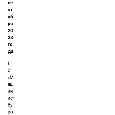
се
нт
яб
ря
20
23
го
да.
ГП
С
«М
аш
ин
ист
бу
ро