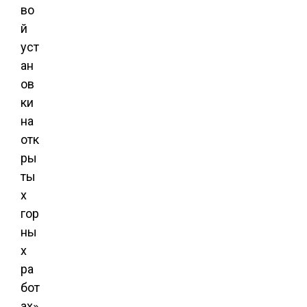
во
й
уст
ан
ов
ки
на
отк
ры
ты
х
гор
ны
х
ра
бот
ах»