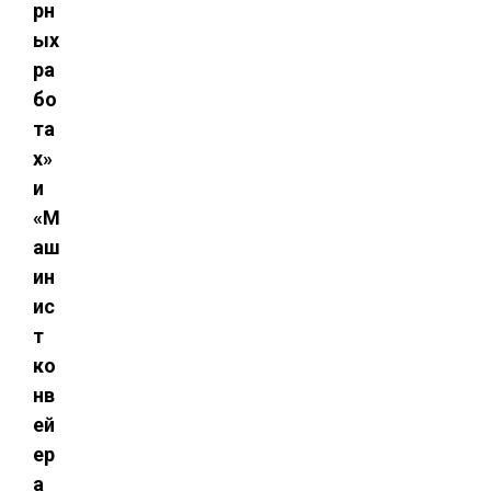
рн
ых
ра
бо
та
х»
и
«М
аш
ин
ис
т
ко
нв
ей
ер
а