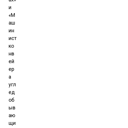
и
«М
аш
ин
ист
ко
нв
ей
ер
а
угл
ед
об
ыв
аю
щи