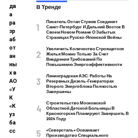
дв
В Тренде
а
Писатель Остап Стужев Соединит
ра
Санкт-Петербург И Дальний Восток В
зр
Своем Новом Романе О Забытых
Страницах Русско-Японской Войны
аб
от
Увеличить Количество Строящегося
Жилья Можно Только За Счет
ан
Внедрения Требований По
ны
Повышению Энергоэффективности
х в
Ленинградская АЭС: Работы На
АО
Резервных Дизель-Генераторах
Второго Энергоблока Полностью
«У
Завершены
К
Строительство Московской
«К
Областной Детской Больницы В
Красногорске Планируют Завершить В
уз
2024 Году
ба
«Северсталь» Осваивает
сс
Производство Специального