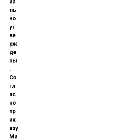
иа
ль
но
ут
ве
рж
де
ны
.
Со
гл
ас
но
пр
ик
азу
Ми