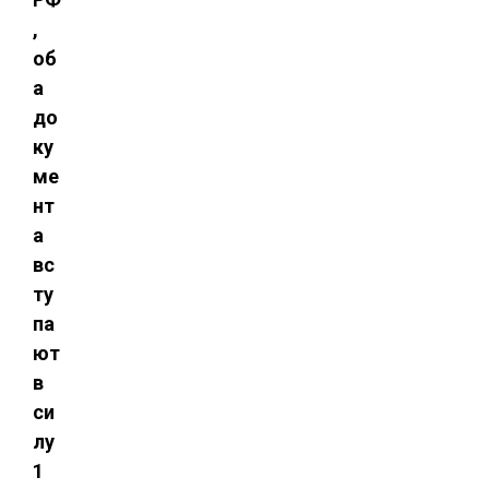
,
об
а
до
ку
ме
нт
а
вс
ту
па
ют
в
си
лу
1