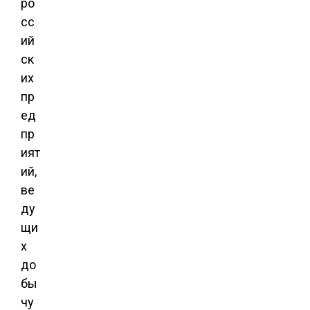
ро
сс
ий
ск
их
пр
ед
пр
ият
ий,
ве
ду
щи
х
до
бы
чу