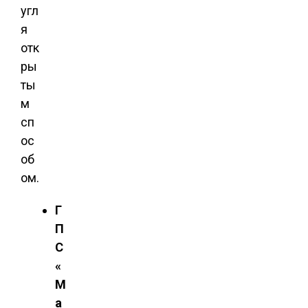
угл
я
отк
ры
ты
м
сп
ос
об
ом.
Г
П
С
«
М
а