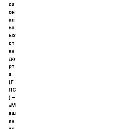
си
он
ал
ьн
ых
ст
ан
да
рт
а
(Г
ПС
) –
«М
аш
ин
ис