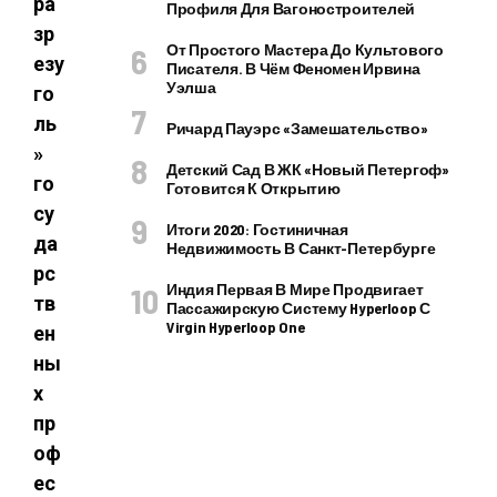
ра
Профиля Для Вагоностроителей
зр
От Простого Мастера До Культового
езу
Писателя. В Чём Феномен Ирвина
Уэлша
го
ль
Ричард Пауэрс «Замешательство»
»
Детский Сад В ЖК «Новый Петергоф»
го
Готовится К Открытию
су
Итоги 2020: Гостиничная
да
Недвижимость В Санкт-Петербурге
рс
Индия Первая В Мире Продвигает
тв
Пассажирскую Систему Hyperloop С
Virgin Hyperloop One
ен
ны
х
пр
оф
ес