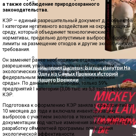
а также соблюдение природоохранного
В Локации «Золотого Треугольника»
законодательства.
Выставлен На Продажу Объект Под
Обзор Противовирусного Препарата
Элитные Клубные Апартаменты
Кагоцел
КЭР — единый разрешительный документ для объектов
I категории негативного воздействия на окружающую
Официальный Адрес Присвоен ЖК
Дербент: Путеводитель По Главным
среду, который объединяет технологические
«Жемчужная Гавань»
Достопримечательностям Древнего
нормативы, предельно допустимые выбросы, сбросы,
Города
лимиты на размещение отходов и другие экологические
требования.
Он заменяет ранее необходимые отдельные
разрешения, упрощая контроль за соблюдением
«Империя Вагнер»: Взгляд Изнутри На
экологических стандартов в соответствии с
Одну Из Самых Громких Историй
федеральным законом «Об охране окружающей
Нашего Времени
среды». По данным Минприроды, только 59%
предприятий I категории (3,06 тыс. из 5,3 тыс.) оформили
КЭР.
Подготовка к оформлению КЭР заняла у предприятий от
10 месяцев до года и включала инвентаризацию
выбросов с участием экологов и технологов, адаптацию
документации под частые изменения законодательства,
разработку семилетней программы повышения
экологической эффективности.