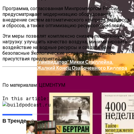
Изучайте Транзитный Анализ Онлайн С
Институтом Smart И Расширьте Свои
Программа, согласованная Минпромторгом России,
Границы
предусматривает модернизацию оборудования,
внедрение систем автоматического контроля выбросов
и сбросов, а также оптимизацию ресурсопотребления.
7 Мифов О Путешествиях
Эти меры позволят комплексно снизить техногенную
нагрузку: улучшить качество воздуха, минимизировать
воздействие на водные ресурсы и создать более
безопасные экологические условия для регионов
присутствия предприятий.
“Ликвидатор” Микки Спиллейна.
Жалкий Конец Озабоченного Киллера
По материалам:
ЦЕМЕНТУМ
In this article:
В Тренде
Арахисовая Паста Sugar Free (без